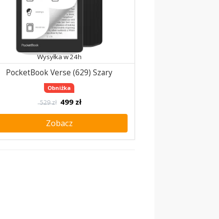
Wysyłka w 24h
PocketBook Verse (629) Szary
Obniżka
499
zł
529 zł
Zobacz