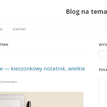
Blog na tem
Przejdź do treści
OK
KONTAKT
TNIK
WYS
Szuka
e — kieszonkowy notatnik, wielkie
POL
j komentarz