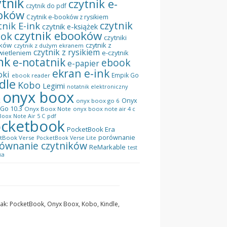
ytnik
czytnik e-
czytnik do pdf
oków
Czytnik e-booków z rysikiem
czytnik
tnik E-ink
czytnik e-książek
czytnik ebooków
ook
czytniki
ków
czytnik z
czytnik z dużym ekranem
czytnik z rysikiem
wietleniem
e-czytnik
nk
e-notatnik
ebook
e-papier
ekran e-ink
oki
Empik Go
ebook reader
dle
Kobo
Legimi
notatnik elektroniczny
onyx boox
x
Onyx
onyx boox go 6
Go 10.3
Onyx Boox Note
onyx boox note air 4 c
pdf
oox Note Air 5 C
cketbook
PocketBook Era
porównanie
tBook Verse
PocketBook Verse Lite
ównanie czytników
ReMarkable
test
ka
 jak: PocketBook, Onyx Boox, Kobo, Kindle,