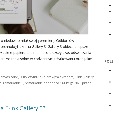
ro niedawno miał swoją premierę. Odbiorców
hnologii ekranu Gallery 3. Gallery 3 obiecuje lepsze
ecie e-papieru, ale ma nieco dłuższy czas odświeżania
per Pro radzi sobie w codziennym użytkowaniu oraz jakie
POL
canvas color
,
Duży czytnik z kolorowym ekranem
,
E Ink Gallery
e
,
remarkable 3
,
remarkable paper pro
14 lutego 2025
przez
 E-Ink Gallery 3?