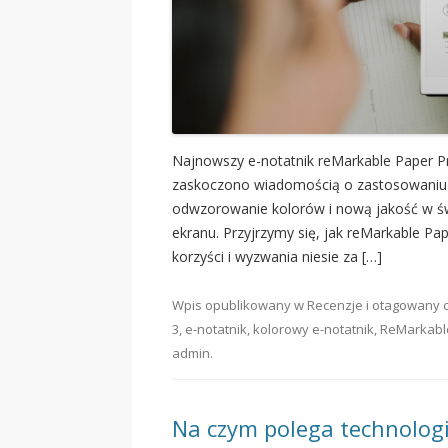
Najnowszy e-notatnik reMarkable Paper P
zaskoczono wiadomością o zastosowaniu tec
odwzorowanie kolorów i nową jakość w świ
ekranu. Przyjrzymy się, jak reMarkable Pa
korzyści i wyzwania niesie za […]
Wpis opublikowany w
Recenzje
i otagowany
3
,
e-notatnik
,
kolorowy e-notatnik
,
ReMarkabl
admin
.
Na czym polega technologia