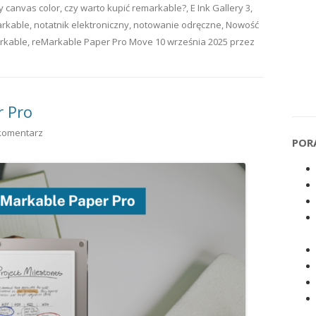
ny
canvas color
,
czy warto kupić remarkable?
,
E Ink Gallery 3
,
arkable
,
notatnik elektroniczny
,
notowanie odręczne
,
Nowość
rkable
,
reMarkable Paper Pro Move
10 września 2025
przez
r Pro
komentarz
POR