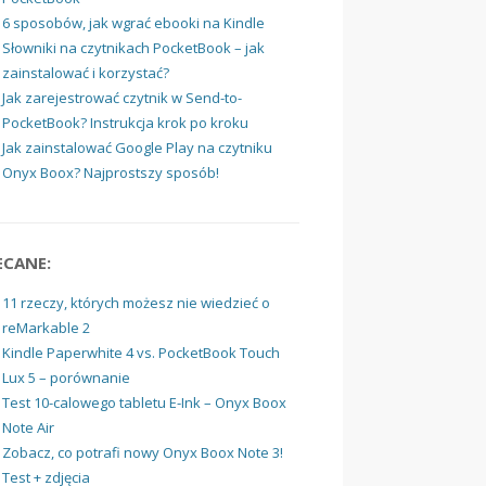
6 sposobów, jak wgrać ebooki na Kindle
Słowniki na czytnikach PocketBook – jak
zainstalować i korzystać?
Jak zarejestrować czytnik w Send-to-
PocketBook? Instrukcja krok po kroku
Jak zainstalować Google Play na czytniku
Onyx Boox? Najprostszy sposób!
ECANE:
11 rzeczy, których możesz nie wiedzieć o
reMarkable 2
Kindle Paperwhite 4 vs. PocketBook Touch
Lux 5 – porównanie
Test 10-calowego tabletu E-Ink – Onyx Boox
Note Air
Zobacz, co potrafi nowy Onyx Boox Note 3!
Test + zdjęcia