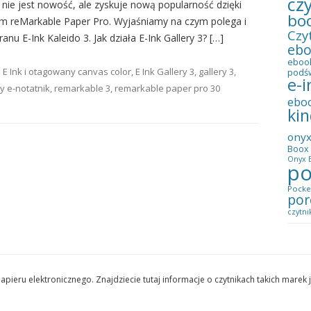
cz
 nie jest nowość, ale zyskuje nową popularność dzięki
bo
ym reMarkable Paper Pro. Wyjaśniamy na czym polega i
Czy
nu E-Ink Kaleido 3. Jak działa E-Ink Gallery 3? […]
eb
eboo
 E Ink
i otagowany
canvas color
,
E Ink Gallery 3
,
gallery 3
,
podś
e-i
y e-notatnik
,
remarkable 3
,
remarkable paper pro
30
ebo
kin
ony
Boox 
Onyx B
po
Pocke
por
czytni
pieru elektronicznego. Znajdziecie tutaj informacje o czytnikach takich marek