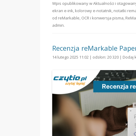
Wpis opublikowany w
Aktualności
i otagowa
ekran e-ink
,
kolorowy e-notatnik
,
notatki rem
od reMarkable
,
OCR i konwersja pisma
,
ReMa
admin
.
Recenzja reMarkable Pape
14 lutego 2025 11:02 | odsłon: 20 320 |
Dodaj 