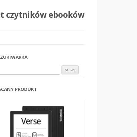
at czytników ebooków
ZUKIWARKA
j:
ECANY PRODUKT