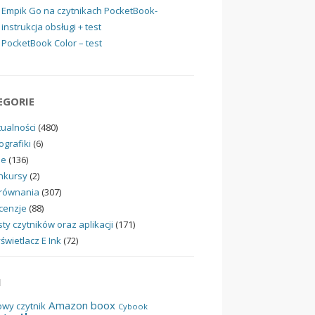
Empik Go na czytnikach PocketBook-
instrukcja obsługi + test
PocketBook Color – test
EGORIE
tualności
(480)
ografiki
(6)
ne
(136)
nkursy
(2)
równania
(307)
cenzje
(88)
ty czytników oraz aplikacji
(171)
świetlacz E Ink
(72)
I
Amazon
boox
owy czytnik
Cybook