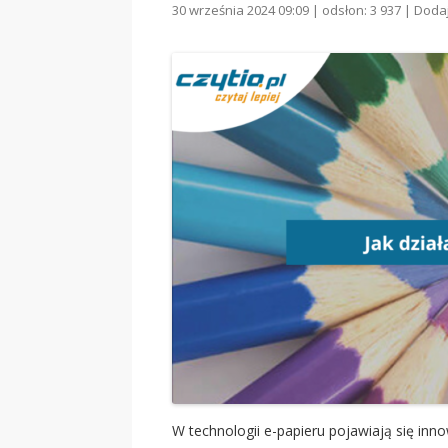
30 września 2024 09:09 | odsłon: 3 937 |
Doda
W technologii e-papieru pojawiają się inno