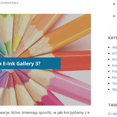
j komentarz
KAT
Ak
Inf
In
ko
Po
Re
Tes
Wy
TAG
wacje, które zmieniają sposób, w jaki korzystamy z e-
6-cal