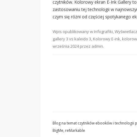
czytników. Kolorowy ekran E-Ink Gallery to
zastosowaniu tej technologii w najnowsz
czym się różni od częściej spotykanego ekra
Wpis opublikowany w
Infografiki
,
Wyświetlacz
gallery 3 vs kaleido 3
,
Kolorowy E-ink
,
kolorow
września 2024
przez
admin
.
Blog na temat czytników ebooków i technologii pa
BigMe, reMarkable