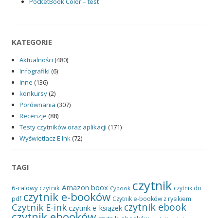
PocketBook Color – test
KATEGORIE
Aktualności
(480)
Infografiki
(6)
Inne
(136)
konkursy
(2)
Porównania
(307)
Recenzje
(88)
Testy czytników oraz aplikacji
(171)
Wyświetlacz E Ink
(72)
TAGI
czytnik
Amazon
boox
6-calowy czytnik
czytnik do
Cybook
czytnik e-booków
pdf
Czytnik e-booków z rysikiem
czytnik ebook
Czytnik E-ink
czytnik e-książek
czytnik ebooków