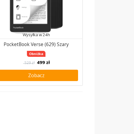
Wysyłka w 24h
PocketBook Verse (629) Szary
Obniżka
499
zł
529 zł
Zobacz