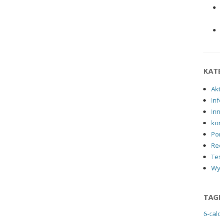
KAT
Ak
Inf
In
ko
Po
Re
Tes
Wy
TAG
6-cal