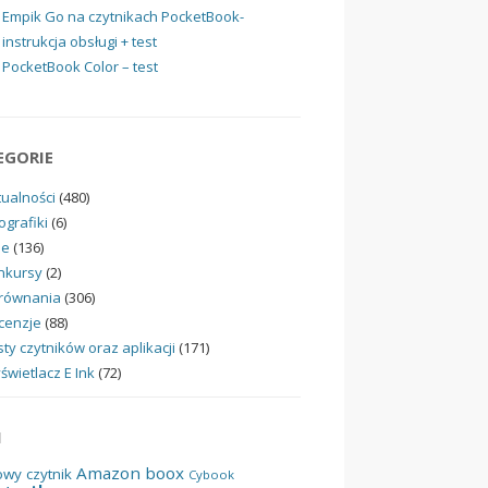
Empik Go na czytnikach PocketBook-
instrukcja obsługi + test
PocketBook Color – test
EGORIE
tualności
(480)
ografiki
(6)
ne
(136)
nkursy
(2)
równania
(306)
cenzje
(88)
ty czytników oraz aplikacji
(171)
świetlacz E Ink
(72)
I
Amazon
boox
owy czytnik
Cybook