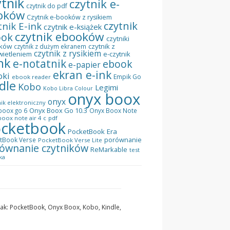
ytnik
czytnik e-
czytnik do pdf
oków
Czytnik e-booków z rysikiem
czytnik
tnik E-ink
czytnik e-książek
czytnik ebooków
ook
czytniki
ków
czytnik z
czytnik z dużym ekranem
czytnik z rysikiem
wietleniem
e-czytnik
nk
e-notatnik
ebook
e-papier
ekran e-ink
oki
Empik Go
ebook reader
dle
Kobo
Legimi
Kobo Libra Colour
onyx boox
onyx
ik elektroniczny
Onyx Boox Go 10.3
boox go 6
Onyx Boox Note
oox note air 4 c
pdf
cketbook
PocketBook Era
porównanie
tBook Verse
PocketBook Verse Lite
ównanie czytników
ReMarkable
test
ka
 jak: PocketBook, Onyx Boox, Kobo, Kindle,