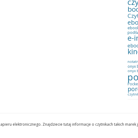
cz
bo
Czy
eb
eboo
podś
e-i
ebo
kin
notatn
onyx 
onyx b
po
Pocke
por
czytni
pieru elektronicznego. Znajdziecie tutaj informacje o czytnikach takich marek