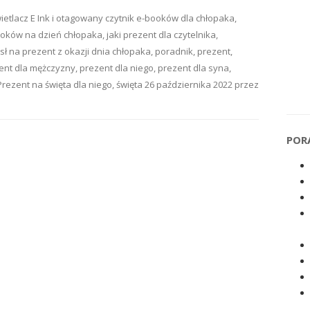
etlacz E Ink
i otagowany
czytnik e-booków dla chłopaka
,
ooków na dzień chłopaka
,
jaki prezent dla czytelnika
,
ł na prezent z okazji dnia chłopaka
,
poradnik
,
prezent
,
ent dla mężczyzny
,
prezent dla niego
,
prezent dla syna
,
Prezent na święta dla niego
,
święta
26 października 2022
przez
POR