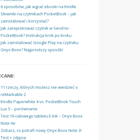
6 sposobów, jak wgrać ebooki na Kindle
Słowniki na czytnikach PocketBook – jak
zainstalować i korzystać?
Jak zarejestrować czytnik w Send-to-
PocketBook? Instrukcja krok po kroku
Jak zainstalować Google Play na czytniku
Onyx Boox? Najprostszy sposób!
ECANE:
11 rzeczy, których możesz nie wiedzieć o
reMarkable 2
Kindle Paperwhite 4 vs. PocketBook Touch
Lux 5 – porównanie
Test 10-calowego tabletu E-Ink – Onyx Boox
Note Air
Zobacz, co potrafi nowy Onyx Boox Note 3!
Test + zdjęcia