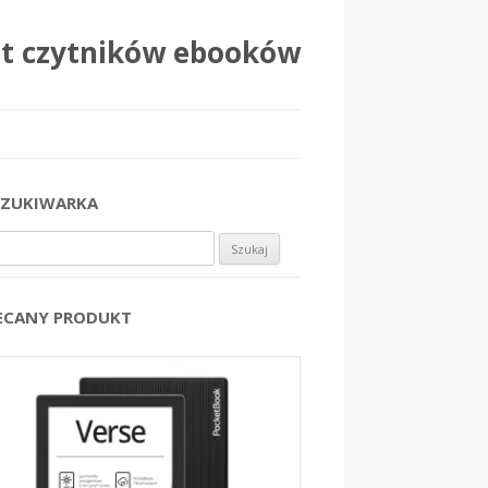
at czytników ebooków
ZUKIWARKA
j:
ECANY PRODUKT