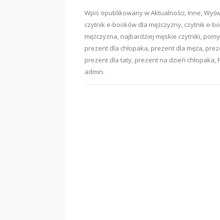
Wpis opublikowany w
Aktualności
,
Inne
,
Wyświ
czytnik e-booków dla mężczyzny
,
czytnik e-b
mężczyzna
,
najbardziej męskie czytniki
,
pomys
prezent dla chłopaka
,
prezent dla męża
,
prez
prezent dla taty
,
prezent na dzień chłopaka
,
admin
.