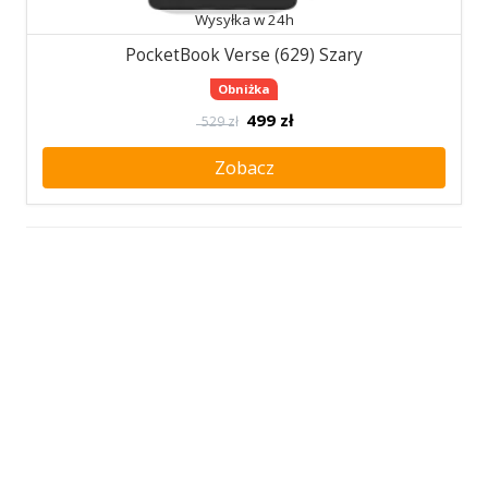
Wysyłka w 24h
PocketBook Verse (629) Szary
Obniżka
499
zł
529 zł
Zobacz