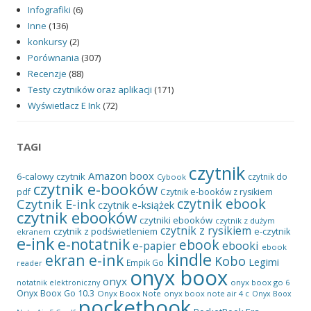
Infografiki
(6)
Inne
(136)
konkursy
(2)
Porównania
(307)
Recenzje
(88)
Testy czytników oraz aplikacji
(171)
Wyświetlacz E Ink
(72)
TAGI
czytnik
Amazon
boox
6-calowy czytnik
czytnik do
Cybook
czytnik e-booków
pdf
Czytnik e-booków z rysikiem
czytnik ebook
Czytnik E-ink
czytnik e-książek
czytnik ebooków
czytniki ebooków
czytnik z dużym
czytnik z rysikiem
czytnik z podświetleniem
e-czytnik
ekranem
e-ink
e-notatnik
ebook
ebooki
e-papier
ebook
kindle
ekran e-ink
Kobo
Legimi
Empik Go
reader
onyx boox
onyx
onyx boox go 6
notatnik elektroniczny
Onyx Boox Go 10.3
Onyx Boox Note
onyx boox note air 4 c
Onyx Boox
pocketbook