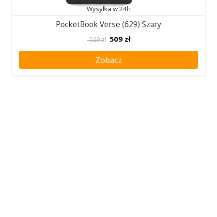
Wysyłka w 24h
PocketBook Verse (629) Szary
509
zł
529 zł
Zobacz