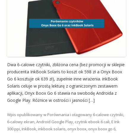
Dwa 6-calowe czytniki, zbliżona cena (bez promocji w sklepie
producenta InkBook Solaris to koszt ok 598 zł a Onyx Boox
Go 6 kosztuje ok 639 zł), zupełnie inne wrażenia. inkBook
Solaris celuje w prostą lekturę z ograniczonym zestawem
aplikacji, Onyx Boox Go 6 stawia na swobodę Androida z
Google Play. Różnice w ostrości i jasności […]
Wpis opublikowany w
Porównania
i otagowany
6-calowe czytniki
,
6-calowy ekran
,
Android Google Play
,
czytnik ebook 6 cali
,
E Ink
300 ppi
,
InkBook
,
inkbook solaris
,
onyx boox
,
onyx boox go 6
,