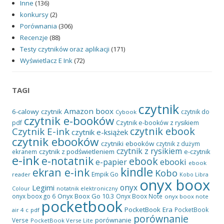
Inne
(136)
konkursy
(2)
Porównania
(306)
Recenzje
(88)
Testy czytników oraz aplikacji
(171)
Wyświetlacz E Ink
(72)
TAGI
czytnik
Amazon
boox
6-calowy czytnik
czytnik do
Cybook
czytnik e-booków
pdf
Czytnik e-booków z rysikiem
czytnik ebook
Czytnik E-ink
czytnik e-książek
czytnik ebooków
czytniki ebooków
czytnik z dużym
czytnik z rysikiem
czytnik z podświetleniem
e-czytnik
ekranem
e-ink
e-notatnik
ebook
ebooki
e-papier
ebook
kindle
ekran e-ink
Kobo
Empik Go
reader
Kobo Libra
onyx boox
onyx
Legimi
notatnik elektroniczny
Colour
Onyx Boox Go 10.3
onyx boox go 6
Onyx Boox Note
onyx boox note
pocketbook
PocketBook Era
PocketBook
air 4 c
pdf
porównanie
porównanie
Verse
PocketBook Verse Lite