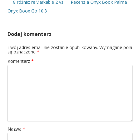
Nawigacja wpisu
←
8 różnic: reMarkable 2 vs
Recenzja Onyx Boox Palma
→
Onyx Boox Go 10.3
Dodaj komentarz
Twój adres email nie zostanie opublikowany.
Wymagane pola
są oznaczone
*
Komentarz
*
Nazwa
*