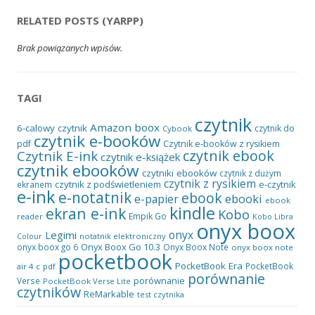
RELATED POSTS (YARPP)
Brak powiązanych wpisów.
TAGI
czytnik
Amazon
boox
6-calowy czytnik
czytnik do
Cybook
czytnik e-booków
pdf
Czytnik e-booków z rysikiem
czytnik ebook
Czytnik E-ink
czytnik e-książek
czytnik ebooków
czytniki ebooków
czytnik z dużym
czytnik z rysikiem
czytnik z podświetleniem
e-czytnik
ekranem
e-ink
e-notatnik
ebook
ebooki
e-papier
ebook
kindle
ekran e-ink
Kobo
Empik Go
reader
Kobo Libra
onyx boox
onyx
Legimi
notatnik elektroniczny
Colour
Onyx Boox Go 10.3
onyx boox go 6
Onyx Boox Note
onyx boox note
pocketbook
PocketBook Era
PocketBook
air 4 c
pdf
porównanie
porównanie
Verse
PocketBook Verse Lite
czytników
ReMarkable
test czytnika