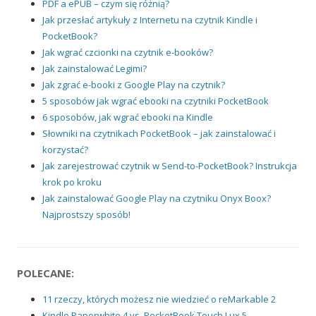
PDF a ePUB – czym się różnią?
Jak przesłać artykuły z Internetu na czytnik Kindle i
PocketBook?
Jak wgrać czcionki na czytnik e-booków?
Jak zainstalować Legimi?
Jak zgrać e-booki z Google Play na czytnik?
5 sposobów jak wgrać ebooki na czytniki PocketBook
6 sposobów, jak wgrać ebooki na Kindle
Słowniki na czytnikach PocketBook – jak zainstalować i
korzystać?
Jak zarejestrować czytnik w Send-to-PocketBook? Instrukcja
krok po kroku
Jak zainstalować Google Play na czytniku Onyx Boox?
Najprostszy sposób!
POLECANE:
11 rzeczy, których możesz nie wiedzieć o reMarkable 2
Kindle Paperwhite 4 vs. PocketBook Touch Lux 5 –