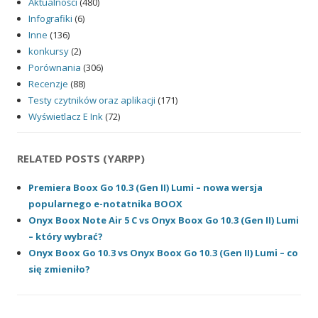
Aktualności
(480)
Infografiki
(6)
Inne
(136)
konkursy
(2)
Porównania
(306)
Recenzje
(88)
Testy czytników oraz aplikacji
(171)
Wyświetlacz E Ink
(72)
RELATED POSTS (YARPP)
Premiera Boox Go 10.3 (Gen II) Lumi – nowa wersja
popularnego e-notatnika BOOX
Onyx Boox Note Air 5 C vs Onyx Boox Go 10.3 (Gen II) Lumi
– który wybrać?
Onyx Boox Go 10.3 vs Onyx Boox Go 10.3 (Gen II) Lumi – co
się zmieniło?