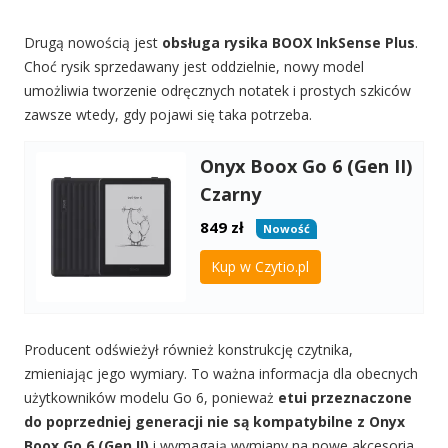
Drugą nowością jest
obsługa rysika BOOX InkSense Plus
.
Choć rysik sprzedawany jest oddzielnie, nowy model
umożliwia tworzenie odręcznych notatek i prostych szkiców
zawsze wtedy, gdy pojawi się taka potrzeba.
Onyx Boox Go 6 (Gen II)
Czarny
849
zł
Nowość
Kup w Czytio.pl
Producent odświeżył również konstrukcję czytnika,
zmieniając jego wymiary. To ważna informacja dla obecnych
użytkowników modelu Go 6, ponieważ
etui przeznaczone
do poprzedniej generacji nie są kompatybilne z Onyx
Boox Go 6 (Gen II)
i wymagają wymiany na nowe akcesoria.