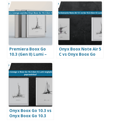
Premiera Boox Go
Onyx Boox Note Air 5
10.3 (Gen II) Lumi –
C vs Onyx Boox Go
nowa wersja
10.3 (Gen II) Lumi –
popularnego e-
który wybrać?
notatnika BOOX
Onyx Boox Go 10.3 vs
Onyx Boox Go 10.3
(Gen II) Lumi – co się
zmieniło?