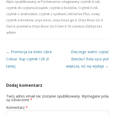
Wpis opublikowany w
Porównania
i otagowany
czytnik 6 cali
,
czytnik do czytania książek
,
czytnik e-booków
,
Czytnik E-ink
,
czytnik z androidem
,
czytnik z rysikiem
,
InkSense Plus
,
nowy
czytnik e-booków
,
onyx boox
,
onyx boox go 6
,
Onyx Boox Go 6
Gen II
,
premiera Onyx Boox Go 6 Gen II
16 czerwca 2026
przez
admin
.
Nawigacja wpisu
←
Promocja na Kobo Libra
Dlaczego warto czytać
Colour. Kup czytnik 126 zł
dziecku? Rola ojca jest
taniej
większa, niż się wydaje
→
Dodaj komentarz
Twój adres email nie zostanie opublikowany.
Wymagane pola
są oznaczone
*
Komentarz
*