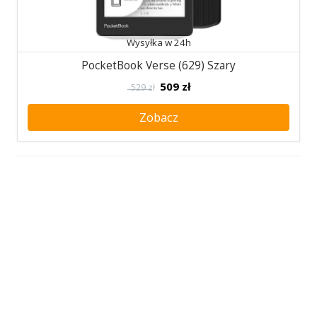
Wysyłka w 24h
PocketBook Verse (629) Szary
509
zł
529 zł
Zobacz