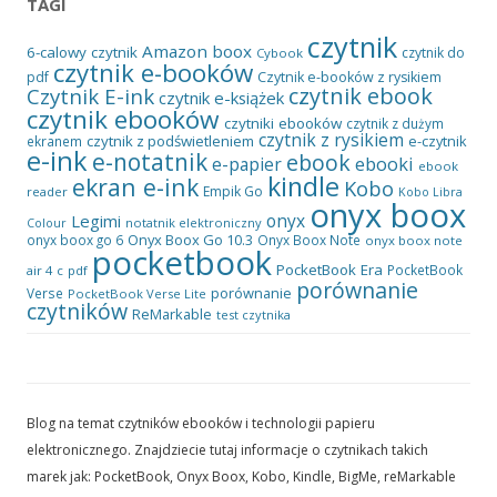
TAGI
czytnik
Amazon
boox
6-calowy czytnik
czytnik do
Cybook
czytnik e-booków
pdf
Czytnik e-booków z rysikiem
czytnik ebook
Czytnik E-ink
czytnik e-książek
czytnik ebooków
czytniki ebooków
czytnik z dużym
czytnik z rysikiem
czytnik z podświetleniem
e-czytnik
ekranem
e-ink
e-notatnik
ebook
ebooki
e-papier
ebook
kindle
ekran e-ink
Kobo
Empik Go
reader
Kobo Libra
onyx boox
onyx
Legimi
notatnik elektroniczny
Colour
Onyx Boox Go 10.3
onyx boox go 6
Onyx Boox Note
onyx boox note
pocketbook
PocketBook Era
PocketBook
air 4 c
pdf
porównanie
porównanie
Verse
PocketBook Verse Lite
czytników
ReMarkable
test czytnika
Blog na temat czytników ebooków i technologii papieru
elektronicznego. Znajdziecie tutaj informacje o czytnikach takich
marek jak: PocketBook, Onyx Boox, Kobo, Kindle, BigMe, reMarkable