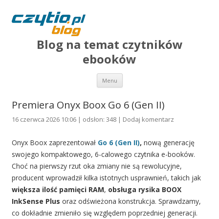
Blog na temat czytników
ebooków
Przejdź do treści
Menu
Premiera Onyx Boox Go 6 (Gen II)
16 czerwca 2026 10:06 | odsłon: 348 |
Dodaj komentarz
Onyx Boox zaprezentował
Go 6 (Gen II)
,
nową generację
swojego kompaktowego, 6-calowego czytnika e-booków.
Choć na pierwszy rzut oka zmiany nie są rewolucyjne,
producent wprowadził kilka istotnych usprawnień, takich jak
większa ilość pamięci RAM
,
obsługa rysika BOOX
InkSense Plus
oraz odświeżona konstrukcja. Sprawdzamy,
co dokładnie zmieniło się względem poprzedniej generacji.