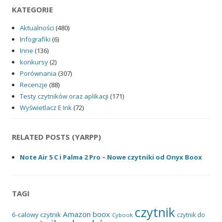
KATEGORIE
Aktualności
(480)
Infografiki
(6)
Inne
(136)
konkursy
(2)
Porównania
(307)
Recenzje
(88)
Testy czytników oraz aplikacji
(171)
Wyświetlacz E Ink
(72)
RELATED POSTS (YARPP)
Note Air 5 C i Palma 2 Pro – Nowe czytniki od Onyx Boox
TAGI
czytnik
Amazon
boox
6-calowy czytnik
czytnik do
Cybook