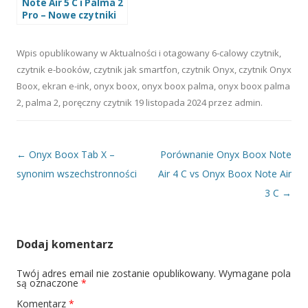
Note Air 5 C i Palma 2
Pro – Nowe czytniki
od Onyx Boox
Wpis opublikowany w
Aktualności
i otagowany
6-calowy czytnik
,
czytnik e-booków
,
czytnik jak smartfon
,
czytnik Onyx
,
czytnik Onyx
Boox
,
ekran e-ink
,
onyx boox
,
onyx boox palma
,
onyx boox palma
2
,
palma 2
,
poręczny czytnik
19 listopada 2024
przez
admin
.
Nawigacja wpisu
←
Onyx Boox Tab X –
Porównanie Onyx Boox Note
synonim wszechstronności
Air 4 C vs Onyx Boox Note Air
3 C
→
Dodaj komentarz
Twój adres email nie zostanie opublikowany.
Wymagane pola
są oznaczone
*
Komentarz
*