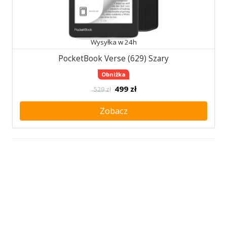
Wysyłka w 24h
PocketBook Verse (629) Szary
Obniżka
499
zł
529 zł
Zobacz