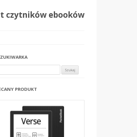
at czytników ebooków
ZUKIWARKA
j:
ECANY PRODUKT