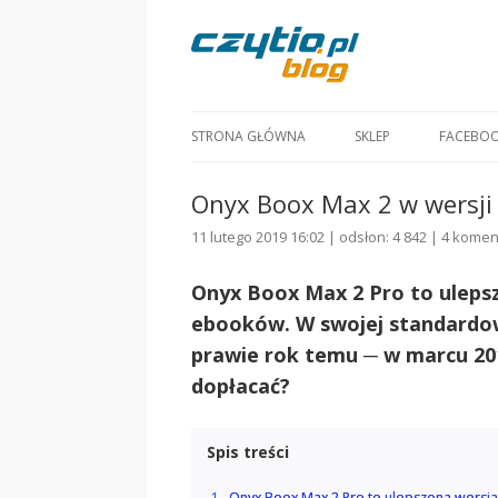
STRONA GŁÓWNA
SKLEP
FACEBO
Onyx Boox Max 2 w wersji
11 lutego 2019 16:02 | odsłon: 4 842 |
4 komen
Onyx Boox Max 2 Pro to uleps
ebooków. W swojej standardowe
prawie rok temu
─
w marcu 201
dopłacać?
Spis treści
Onyx Boox Max 2 Pro to ulepszona wersj