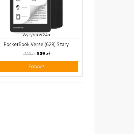
Wysyłka w 24h
PocketBook Verse (629) Szary
509
zł
529 zł
Zobacz