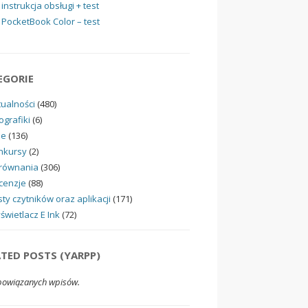
instrukcja obsługi + test
PocketBook Color – test
EGORIE
tualności
(480)
ografiki
(6)
ne
(136)
nkursy
(2)
równania
(306)
cenzje
(88)
ty czytników oraz aplikacji
(171)
świetlacz E Ink
(72)
ATED POSTS (YARPP)
powiązanych wpisów.