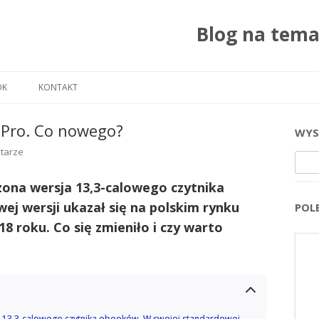
Blog na tem
Przejdź do treści
OK
KONTAKT
 Pro. Co nowego?
WYS
tarze
Szuka
zona wersja 13,3-calowego czytnika
j wersji ukazał się na polskim rynku
POL
8 roku. Co się zmieniło i czy warto
a 13,3-calowego czytnika ebooków. W swojej standardowej