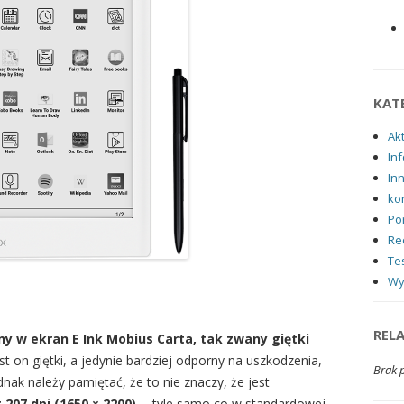
KAT
Ak
Inf
In
ko
Po
Re
Tes
Wy
REL
y w ekran E Ink Mobius Carta, tak zwany giętki
est on giętki, a jedynie bardziej odporny na uszkodzenia,
Brak 
dnak należy pamiętać, że to nie znaczy, że jest
 207 dpi (1650 × 2200)
─ tyle samo co w standardowej