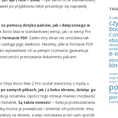
Nawet po przybliżeniu tekst prezentuje się naprawdę
TAG
6-cal
cz
 za pomocą dotyku palców, jak i dołączonego w
bo
x Boox Max w standardowej wersji, jak i w wersji Pro
Czy
w formacie PDF
. Żaden inny ekran nie umożliwia tak
eb
zasługa jego wielkości. Niestety, pliki w formacie PDF
eboo
podś
lko wyświetlanie ich w pełnym rozmiarze gwarantuje
e-i
onieczności przesuwania dokumentu palcami.
ebo
kin
notatn
onyx 
onyx b
że Onyx Boox Max 2 Pro został stworzony z myślą o
po
 samych plikach, jak i z boku ekranu, dzieląc go
Pocke
por
unkcję notatnika. Oprócz tego istnieje również możliwość
czytni
 Notatnik.
Są także nowości
─ funkcja przekształcania
amką można je powiększać i zmieniać ich położenie. Inną
wiatury na ekranie, a więc notowania w ten sam sposób