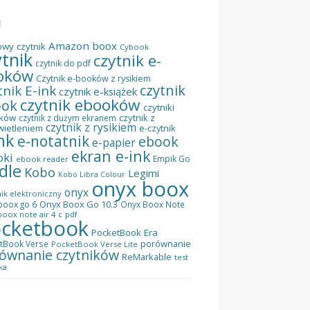
I
Amazon
boox
owy czytnik
Cybook
ytnik
czytnik e-
czytnik do pdf
oków
Czytnik e-booków z rysikiem
czytnik
tnik E-ink
czytnik e-książek
czytnik ebooków
ook
czytniki
ków
czytnik z
czytnik z dużym ekranem
czytnik z rysikiem
wietleniem
e-czytnik
nk
e-notatnik
ebook
e-papier
ekran e-ink
oki
Empik Go
ebook reader
dle
Kobo
Legimi
Kobo Libra Colour
onyx boox
onyx
ik elektroniczny
Onyx Boox Go 10.3
boox go 6
Onyx Boox Note
oox note air 4 c
pdf
cketbook
PocketBook Era
porównanie
tBook Verse
PocketBook Verse Lite
ównanie czytników
ReMarkable
test
ka