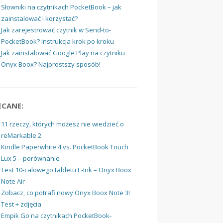
Słowniki na czytnikach PocketBook – jak
zainstalować i korzystać?
Jak zarejestrować czytnik w Send-to-
PocketBook? Instrukcja krok po kroku
Jak zainstalować Google Play na czytniku
Onyx Boox? Najprostszy sposób!
ECANE:
11 rzeczy, których możesz nie wiedzieć o
reMarkable 2
Kindle Paperwhite 4 vs. PocketBook Touch
Lux 5 – porównanie
Test 10-calowego tabletu E-Ink – Onyx Boox
Note Air
Zobacz, co potrafi nowy Onyx Boox Note 3!
Test + zdjęcia
Empik Go na czytnikach PocketBook-