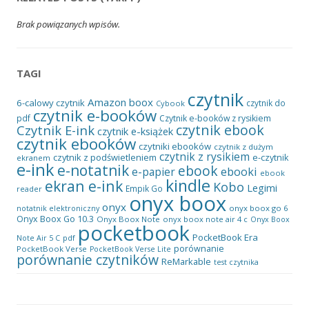
Brak powiązanych wpisów.
TAGI
czytnik
Amazon
boox
6-calowy czytnik
czytnik do
Cybook
czytnik e-booków
pdf
Czytnik e-booków z rysikiem
czytnik ebook
Czytnik E-ink
czytnik e-książek
czytnik ebooków
czytniki ebooków
czytnik z dużym
czytnik z rysikiem
czytnik z podświetleniem
e-czytnik
ekranem
e-ink
e-notatnik
ebook
ebooki
e-papier
ebook
kindle
ekran e-ink
Kobo
Legimi
Empik Go
reader
onyx boox
onyx
onyx boox go 6
notatnik elektroniczny
Onyx Boox Go 10.3
Onyx Boox Note
onyx boox note air 4 c
Onyx Boox
pocketbook
PocketBook Era
pdf
Note Air 5 C
porównanie
PocketBook Verse
PocketBook Verse Lite
porównanie czytników
ReMarkable
test czytnika