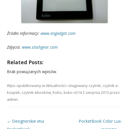
Źródło informacji:
www.engadget.com
Zdjęcia:
www.slashgear.com
Related Posts:
Brak powiązanych wpisów.
Wpis opublikowany w
Aktualności
i otagowany
czytnik
,
czytnik e-
książek
,
czytnik ebooków
,
Kobo
,
kobo n514
2 sierpnia 2013
przez
admin
.
Nawigacja wpisu
←
Designerskie etui
PocketBook Color Lux-