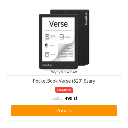
Wysyłka w 24h
PocketBook Verse (629) Szary
Obniżka
499
zł
529 zł
Zobacz