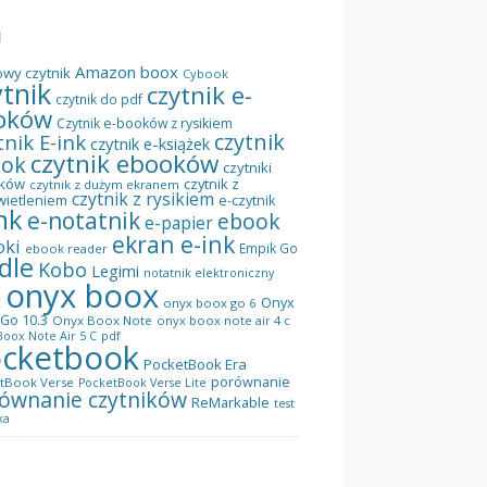
I
Amazon
boox
owy czytnik
Cybook
ytnik
czytnik e-
czytnik do pdf
oków
Czytnik e-booków z rysikiem
czytnik
tnik E-ink
czytnik e-książek
czytnik ebooków
ook
czytniki
ków
czytnik z
czytnik z dużym ekranem
czytnik z rysikiem
wietleniem
e-czytnik
nk
e-notatnik
ebook
e-papier
ekran e-ink
oki
Empik Go
ebook reader
dle
Kobo
Legimi
notatnik elektroniczny
onyx boox
x
Onyx
onyx boox go 6
Go 10.3
Onyx Boox Note
onyx boox note air 4 c
pdf
oox Note Air 5 C
cketbook
PocketBook Era
porównanie
tBook Verse
PocketBook Verse Lite
ównanie czytników
ReMarkable
test
ka