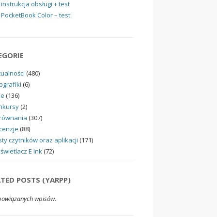
instrukcja obsługi + test
PocketBook Color – test
EGORIE
tualności
(480)
ografiki
(6)
ne
(136)
nkursy
(2)
równania
(307)
cenzje
(88)
ty czytników oraz aplikacji
(171)
świetlacz E Ink
(72)
ATED POSTS (YARPP)
powiązanych wpisów.