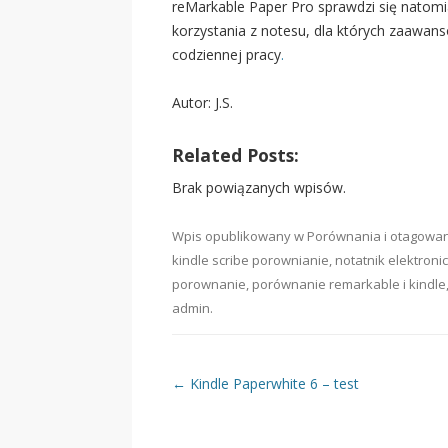
reMarkable Paper Pro sprawdzi się natom
korzystania z notesu, dla których zaawan
codziennej pracy
.
Autor: J.S.
Related Posts:
Brak powiązanych wpisów.
Wpis opublikowany w
Porównania
i otagowa
kindle scribe porownianie
,
notatnik elektroni
porownanie
,
porównanie remarkable i kindle
admin
.
Nawigacja wpisu
←
Kindle Paperwhite 6 – test