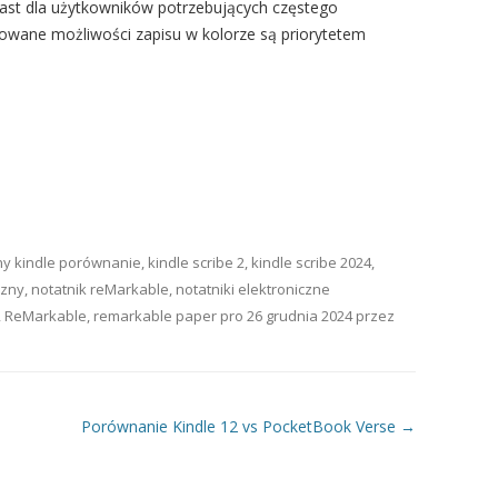
iast dla użytkowników potrzebujących częstego
sowane możliwości zapisu w kolorze są priorytetem
ny
kindle porównanie
,
kindle scribe 2
,
kindle scribe 2024
,
czny
,
notatnik reMarkable
,
notatniki elektroniczne
,
ReMarkable
,
remarkable paper pro
26 grudnia 2024
przez
Porównanie Kindle 12 vs PocketBook Verse
→