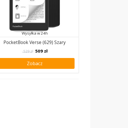
Wysyłka w 24h
PocketBook Verse (629) Szary
509
zł
529 zł
Zobacz