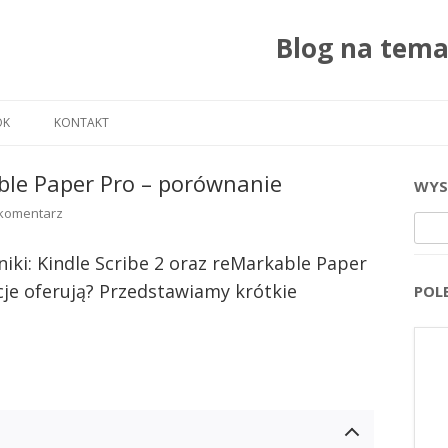
Blog na tem
Przejdź do treści
OK
KONTAKT
able Paper Pro – porównanie
WYS
komentarz
Szuka
iki: Kindle Scribe 2 oraz reMarkable Paper
kcje oferują? Przedstawiamy krótkie
POL