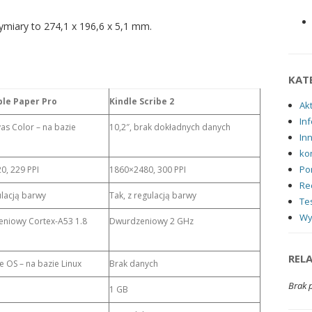
ymiary to 274,1 x 196,6 x 5,1 mm.
KAT
le Paper Pro
Kindle Scribe 2
Ak
Inf
as Color – na bazie
10,2″, brak dokładnych danych
In
ko
Po
0, 229 PPI
1860×2480, 300 PPI
Re
ulacją barwy
Tak, z regulacją barwy
Tes
Wy
eniowy Cortex-A53 1.8
Dwurdzeniowy 2 GHz
REL
 OS – na bazie Linux
Brak danych
Brak 
1 GB