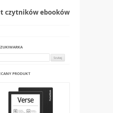
at czytników ebooków
ZUKIWARKA
j:
ECANY PRODUKT