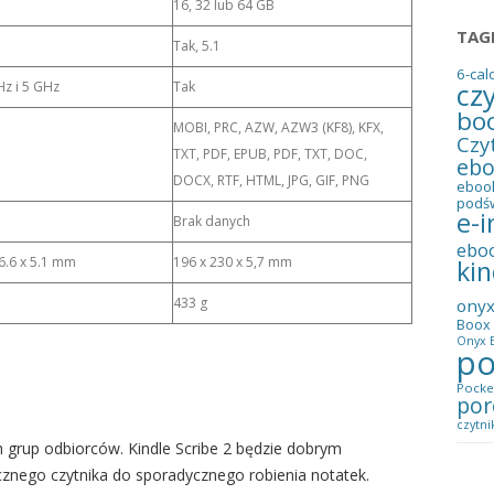
16, 32 lub 64 GB
TAG
Tak, 5.1
6-cal
cz
Hz i 5 GHz
Tak
bo
MOBI, PRC, AZW, AZW3 (KF8), KFX,
Czy
TXT, PDF, EPUB, PDF, TXT, DOC,
eb
DOCX, RTF, HTML, JPG, GIF, PNG
eboo
podś
e-i
Brak danych
ebo
6.6 x 5.1 mm
196 x 230 x 5,7 mm
kin
433 g
ony
Boox 
Onyx B
po
Pocke
por
czytni
h grup odbiorców. Kindle Scribe 2 będzie dobrym
znego czytnika do sporadycznego robienia notatek.