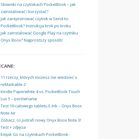
Słowniki na czytnikach PocketBook – jak
zainstalować i korzystać?
Jak zarejestrować czytnik w Send-to-
PocketBook? Instrukcja krok po kroku
Jak zainstalować Google Play na czytniku
Onyx Boox? Najprostszy sposób!
ECANE:
11 rzeczy, których możesz nie wiedzieć o
reMarkable 2
Kindle Paperwhite 4 vs. PocketBook Touch
Lux 5 – porównanie
Test 10-calowego tabletu E-Ink – Onyx Boox
Note Air
Zobacz, co potrafi nowy Onyx Boox Note 3!
Test + zdjęcia
Empik Go na czytnikach PocketBook-