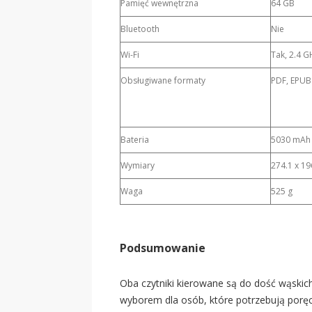
Pamięć wewnętrzna
64 GB
Bluetooth
Nie
Wi-Fi
Tak, 2.4 G
Obsługiwane formaty
PDF, EPUB
Bateria
5030 mAh
Wymiary
274.1 x 19
Waga
525 g
Podsumowanie
Oba czytniki kierowane są do dość wąskic
wyborem dla osób, które potrzebują poręc