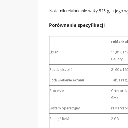
Notatnik reMarkable waży 525 g, a jego w
Porównanie specyfikacji
reMarkab
Ekran
11,8″ Canv
Gallery 3
Rozdzielczość
2160 x 162
Podświetlenie ekranu
Tak, z reg
Procesor
Czterordz
GHz
System operacyjny
reMarkable
Pamięć RAM
2 GB