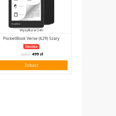
Wysyłka w 24h
PocketBook Verse (629) Szary
Obniżka
499
zł
529 zł
Zobacz