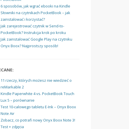
6 sposobów, jak wgrać ebooki na Kindle
Słowniki na czytnikach PocketBook – jak
zainstalować i korzystać?
Jak zarejestrować czytnik w Send-to-
PocketBook? Instrukcja krok po kroku
Jak zainstalować Google Play na czytniku
Onyx Boox? Najprostszy sposób!
ECANE:
11 rzeczy, których możesz nie wiedzieć o
reMarkable 2
Kindle Paperwhite 4 vs. PocketBook Touch
Lux 5 – porównanie
Test 10-calowego tabletu E-Ink – Onyx Boox
Note Air
Zobacz, co potrafi nowy Onyx Boox Note 3!
Test + zdjęcia