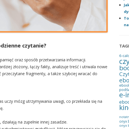
Ja
dy
To
na
dzienne czytanie?
TAG
6-cal
cz
pamięć oraz sposób przetwarzania informacji.
bo
ziej złożony, łączy fakty, analizuje treść i utrwala nowe
Czy
ć przeczytane fragmenty, a także szybciej wracać do
eb
eboo
podś
e-i
ebo
czas uczy mózg utrzymywania uwagi, co przekłada się na
kin
ę.
notatn
onyx 
a, działają na zupełnie innej zasadzie.
onyx b
 natychmiastowej gratyfikacji. Mózg przyzwyczaja się do