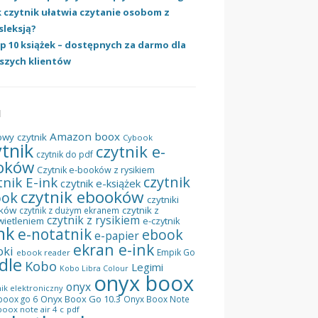
k czytnik ułatwia czytanie osobom z
sleksją?
p 10 książek – dostępnych za darmo dla
szych klientów
I
Amazon
boox
owy czytnik
Cybook
ytnik
czytnik e-
czytnik do pdf
oków
Czytnik e-booków z rysikiem
czytnik
tnik E-ink
czytnik e-książek
czytnik ebooków
ook
czytniki
ków
czytnik z
czytnik z dużym ekranem
czytnik z rysikiem
wietleniem
e-czytnik
nk
e-notatnik
ebook
e-papier
ekran e-ink
oki
Empik Go
ebook reader
dle
Kobo
Legimi
Kobo Libra Colour
onyx boox
onyx
ik elektroniczny
Onyx Boox Go 10.3
boox go 6
Onyx Boox Note
oox note air 4 c
pdf