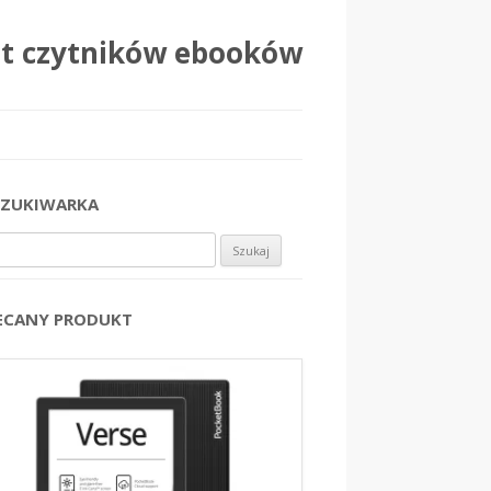
at czytników ebooków
ZUKIWARKA
j:
ECANY PRODUKT