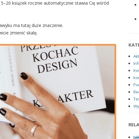
5–20 książek rocznie automatycznie stawia Cię wśród
awyku ma tutaj duże znaczenie.
icie zmienić skalę.
KAT
Ak
Inf
In
ko
Po
Re
Tes
Wy
REL
Ja