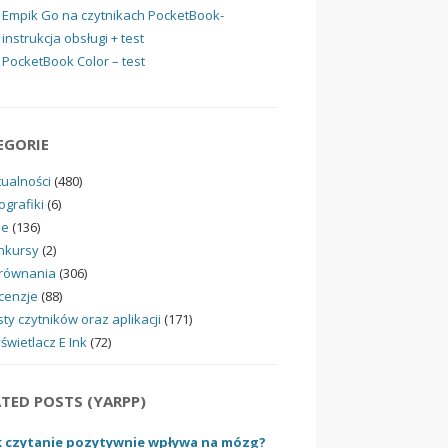
Empik Go na czytnikach PocketBook-
instrukcja obsługi + test
PocketBook Color – test
EGORIE
tualności
(480)
ografiki
(6)
ne
(136)
nkursy
(2)
równania
(306)
cenzje
(88)
ty czytników oraz aplikacji
(171)
świetlacz E Ink
(72)
ATED POSTS (YARPP)
k czytanie pozytywnie wpływa na mózg?