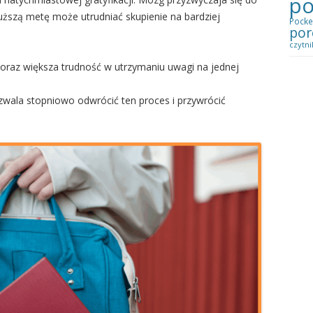
po
uższą metę może utrudniać skupienie na bardziej
Pocke
por
czytni
 oraz większa trudność w utrzymaniu uwagi na jednej
zwala stopniowo odwrócić ten proces i przywrócić