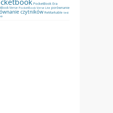
cketbook
PocketBook Era
porównanie
tBook Verse
PocketBook Verse Lite
ównanie czytników
ReMarkable
test
ka