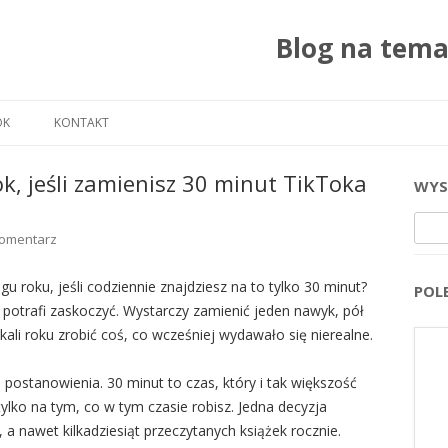
Blog na tem
Przejdź do treści
OK
KONTAKT
ok, jeśli zamienisz 30 minut TikToka
WYS
Szuka
komentarz
ągu roku, jeśli codziennie znajdziesz na to tylko 30 minut?
POL
 potrafi zaskoczyć. Wystarczy zamienić jeden nawyk, pół
kali roku zrobić coś, co wcześniej wydawało się nierealne.
 postanowienia. 30 minut to czas, który i tak większość
ylko na tym, co w tym czasie robisz. Jedna decyzja
, a nawet kilkadziesiąt przeczytanych książek rocznie.