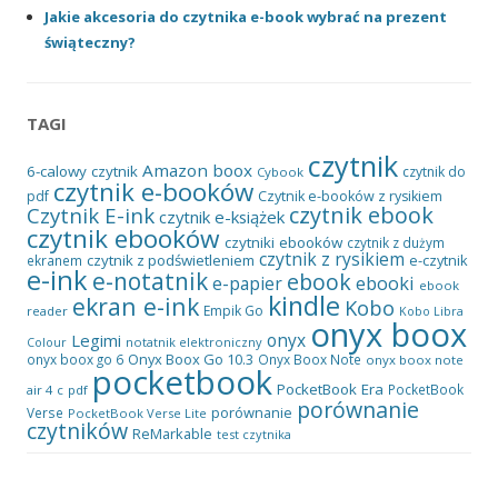
Jakie akcesoria do czytnika e-book wybrać na prezent
świąteczny?
TAGI
czytnik
Amazon
boox
6-calowy czytnik
czytnik do
Cybook
czytnik e-booków
pdf
Czytnik e-booków z rysikiem
czytnik ebook
Czytnik E-ink
czytnik e-książek
czytnik ebooków
czytniki ebooków
czytnik z dużym
czytnik z rysikiem
czytnik z podświetleniem
e-czytnik
ekranem
e-ink
e-notatnik
ebook
ebooki
e-papier
ebook
kindle
ekran e-ink
Kobo
Empik Go
reader
Kobo Libra
onyx boox
onyx
Legimi
notatnik elektroniczny
Colour
Onyx Boox Go 10.3
onyx boox go 6
Onyx Boox Note
onyx boox note
pocketbook
PocketBook Era
PocketBook
air 4 c
pdf
porównanie
porównanie
Verse
PocketBook Verse Lite
czytników
ReMarkable
test czytnika