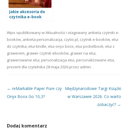
Jakie akcesoria do
czytnika e-book
wybrać na prezent
świąteczny?
Wpis opublikowany w
Aktualności
i otagowany
ankieta czytniki e-
booków
,
ankieta personalizacja
,
czytio.pl
,
czytnik e-booków
,
etui
do czytnika
,
etui kindle
,
etui onyx boox
,
etui pocketbook
,
etui z
grawerem
,
grawer czytnik ebooków
,
grawer na etui
,
grawerowanie etui
,
personalizacja etui
,
personalizowane etui
,
prezent dla czytelnika
28 maja 2026
przez
admin
.
Nawigacja wpisu
←
reMarkable Paper Pure czy
Międzynarodowe Targi Książki
Onyx Boox Go 10,3?
w Warszawie 2026. Co warto
zobaczyć?
→
Dodaj komentarz