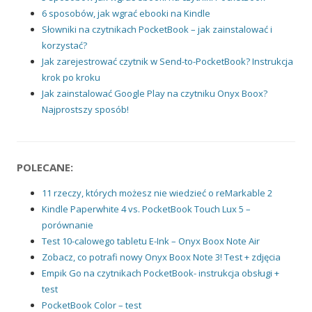
6 sposobów, jak wgrać ebooki na Kindle
Słowniki na czytnikach PocketBook – jak zainstalować i
korzystać?
Jak zarejestrować czytnik w Send-to-PocketBook? Instrukcja
krok po kroku
Jak zainstalować Google Play na czytniku Onyx Boox?
Najprostszy sposób!
POLECANE:
11 rzeczy, których możesz nie wiedzieć o reMarkable 2
Kindle Paperwhite 4 vs. PocketBook Touch Lux 5 –
porównanie
Test 10-calowego tabletu E-Ink – Onyx Boox Note Air
Zobacz, co potrafi nowy Onyx Boox Note 3! Test + zdjęcia
Empik Go na czytnikach PocketBook- instrukcja obsługi +
test
PocketBook Color – test