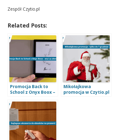
Zespół Czytio.pl
Related Posts:
Promocja Back to
Mikołajkowa
School z Onyx Boox –
promocja w Czytio.pl
etui za złotówkę
– etui za 1 zł do
[PROMOCJA
wybranych
NIEAKTUALNA]
czytników!