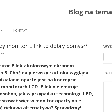
Blog na tem
Przejdź do treści
OK
KONTAKT
zy monitor E Ink to dobry pomysł?
WYS
rze
Szuka
nitor E Ink z kolorowym ekranem
o 3. Choć na pierwszy rzut oka wygląda
POL
działanie oparte jest na koncepcie
 monitorach LCD. E Ink nie emituje
 osobna, jak w przypadku technologii LED,
nwestować więc w monitor oparty na e-
być ciekawa alternatywa? Sprawdźmy!