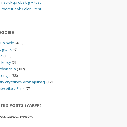
instrukcja obsługi + test
PocketBook Color – test
EGORIE
tualności
(480)
ografiki
(6)
ne
(136)
nkursy
(2)
równania
(307)
cenzje
(88)
ty czytników oraz aplikacji
(171)
świetlacz E Ink
(72)
ATED POSTS (YARPP)
powiązanych wpisów.