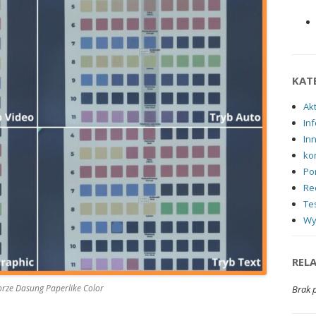
KAT
Ak
Inf
In
ko
Po
Re
Tes
Wy
REL
rze Dasung Paperlike Color
Brak 