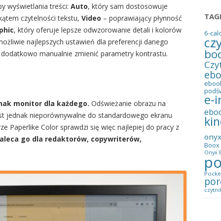
y wyświetlania treści:
Auto
, który sam dostosowuje
TAG
ątem czytelności tekstu,
Video
– poprawiający płynność
phic
, który oferuje lepsze odwzorowanie detali i kolorów
6-cal
cz
możliwie najlepszych ustawień dla preferencji danego
bo
 dodatkowo manualnie zmienić parametry kontrastu.
Czy
eb
eboo
podś
e-i
dnak monitor dla każdego.
Odświeżanie obrazu na
ebo
 jest jednak nieporównywalne do standardowego ekranu
kin
Paperlike Color sprawdzi się więc najlepiej do pracy z
ony
zaleca go dla redaktorów, copywriterów,
Boox 
Onyx B
po
Pocke
por
czytni