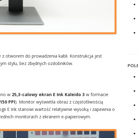
e z otworem do prowadzenia kabli. Konstrukcja jest
nym stylu, bez zbędnych ozdobników.
POL
żono w
25,3-calowy ekran E Ink Kaleido 3
w formacie
150 PPI
). Monitor wyświetla obraz z częstotliwością
ogii E Ink stanowi wartość relatywnie wysoką i zapewnia o
przednich monitorach z ekranem e-papierowym.