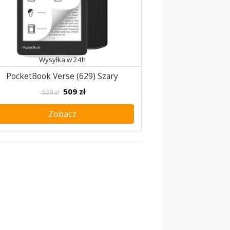
Wysyłka w 24h
PocketBook Verse (629) Szary
509
zł
529 zł
Zobacz