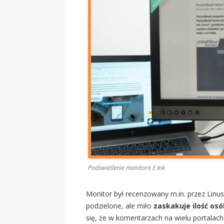
Podświetlenie monitora E Ink
Monitor był recenzowany m.in. przez Linu
podzielone, ale miło
zaskakuje ilość os
się, że w komentarzach na wielu portalac