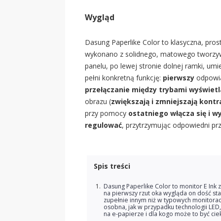
Wygląd
Dasung Paperlike Color to klasyczna, pr
wykonano z solidnego, matowego tworzyw
panelu, po lewej stronie dolnej ramki, u
pełni konkretną funkcję:
pierwszy
odpowi
przełączanie między trybami wyświetl
obrazu (
zwiększają i zmniejszają kontr
przy pomocy
ostatniego włącza się i w
regulować
, przytrzymując odpowiedni przy
Spis treści
Dasung Paperlike Color to monitor E Ink
na pierwszy rzut oka wygląda on dość sta
zupełnie innym niż w typowych monitorach
osobna, jak w przypadku technologii LED,
na e-papierze i dla kogo może to być c