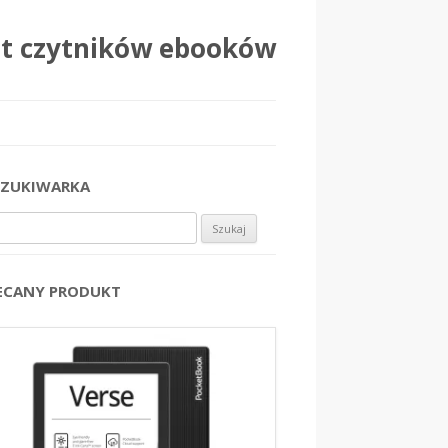
at czytników ebooków
ZUKIWARKA
j:
ECANY PRODUKT