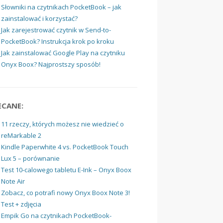
Słowniki na czytnikach PocketBook – jak
zainstalować i korzystać?
Jak zarejestrować czytnik w Send-to-
PocketBook? Instrukcja krok po kroku
Jak zainstalować Google Play na czytniku
Onyx Boox? Najprostszy sposób!
ECANE:
11 rzeczy, których możesz nie wiedzieć o
reMarkable 2
Kindle Paperwhite 4 vs. PocketBook Touch
Lux 5 – porównanie
Test 10-calowego tabletu E-Ink – Onyx Boox
Note Air
Zobacz, co potrafi nowy Onyx Boox Note 3!
Test + zdjęcia
Empik Go na czytnikach PocketBook-