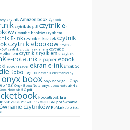
I
Amazon
boox
owy czytnik
Cybook
ytnik
czytnik e-
czytnik do pdf
oków
Czytnik e-booków z rysikiem
czytnik
tnik E-ink
czytnik e-książek
czytnik ebooków
ook
czytniki
ków
czytnik z
czytnik z dużym ekranem
czytnik z rysikiem
wietleniem
e-czytnik
nk
e-notatnik
ebook
e-papier
ekran e-ink
oki
Empik Go
ebook reader
dle
Kobo
Legimi
notatnik elektroniczny
onyx boox
x
Onyx
onyx boox go 6
Go 10.3
Onyx Boox Note
onyx boox note air 4 c
pdf
oox Note Air 5 C
cketbook
PocketBook Era
porównanie
tBook Verse
PocketBook Verse Lite
ównanie czytników
ReMarkable
test
ka