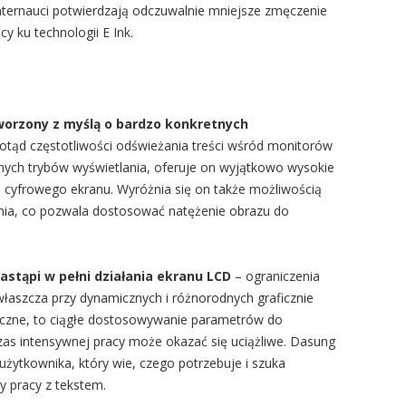
Internauci potwierdzają odczuwalnie mniejsze zmęczenie
y ku technologii E Ink.
worzony z myślą o bardzo konkretnych
dotąd częstotliwości odświeżania treści wśród monitorów
różnych trybów wyświetlania, oferuje on wyjątkowo wysokie
ę cyfrowego ekranu. Wyróżnia się on także możliwością
lenia, co pozwala dostosować natężenie obrazu do
zastąpi w pełni działania ekranu LCD
– ograniczenia
właszcza przy dynamicznych i różnorodnych graficznie
ktyczne, to ciągłe dostosowywanie parametrów do
zas intensywnej pracy może okazać się uciążliwe. Dasung
użytkownika, który wie, czego potrzebuje i szuka
 pracy z tekstem.