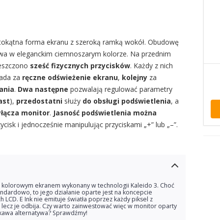
ostokątna forma ekranu z szeroką ramką wokół. Obudowę
a w eleganckim ciemnoszarym kolorze. Na przednim
mieszczono
sześć fizycznych przycisków
. Każdy z nich
ada za
ręczne odświeżenie ekranu
,
kolejny
za
ania
.
Dwa następne
pozwalają regulować parametry
ast
),
przedostatni
służy
do obsługi podświetlenia
, a
yłącza monitor
.
Jasność podświetlenia można
cisk i jednocześnie manipulując przyciskami „+” lub „–”.
 z kolorowym ekranem wykonany w technologii Kaleido 3. Choć
ndardowo, to jego działanie oparte jest na koncepcie
 LCD. E Ink nie emituje światła poprzez każdy piksel z
 lecz je odbija. Czy warto zainwestować więc w monitor oparty
iekawa alternatywa? Sprawdźmy!