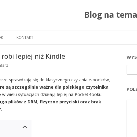
Blog na tem
Przejdź do treści
OK
KONTAKT
robi lepiej niż Kindle
WYS
tarz
Szuka
brze sprawdzają się do klasycznego czytania e-booków,
re są szczególnie ważne dla polskiego czytelnika
.
POL
 w wielu sytuacjach działają lepiej na PocketBooku:
uga plików z DRM, fizyczne przyciski oraz brak
y
.