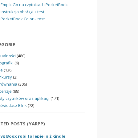
Empik Go na czytnikach PocketBook-
instrukcja obsługi + test
PocketBook Color – test
EGORIE
tualności
(480)
ografiki
(6)
ne
(136)
nkursy
(2)
równania
(306)
cenzje
(88)
ty czytników oraz aplikacji
(171)
świetlacz E Ink
(72)
ATED POSTS (YARPP)
yx Boox robi to lepiej niż Kindle