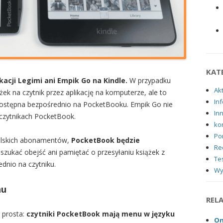
KAT
kacji Legimi ani Empik Go na Kindle.
W przypadku
Ak
ek na czytnik przez aplikację na komputerze, ale to
Inf
 dostępna bezpośrednio na PocketBooku. Empik Go nie
In
 czytnikach PocketBook.
ko
Po
 polskich abonamentów,
PocketBook będzie
Re
a szukać obejść ani pamiętać o przesyłaniu książek z
Tes
dnio na czytniku.
Wy
nu
REL
 prosta:
czytniki PocketBook mają menu w języku
On