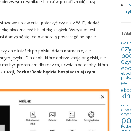
rzy pierwszym czytniku e-booków potrafi zrobić dużą
To
ty
stawowe ustawienia, połączyć czytnik z Wi-Fi, dodać
onkę albo znaleźć bibliotekę książek. Wszystko jest
TAG
usi domyślać się, co oznaczają poszczególne opcje.
6-cal
cz
czytanie książek po polsku działa normalnie, ale
bo
nym języku. Dla osób, które dobrze znają angielski, nie
Czy
ik ma być prezentem dla rodzica, ucznia albo osoby, która
eb
strukcji,
PocketBook będzie bezpieczniejszym
eboo
podś
e-i
ebo
kin
notatn
onyx 
onyx b
po
Pocke