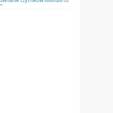
ównanie czytników
ReMarkable
test
ka