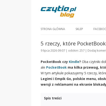
STRONA GŁÓWNA
SKLEP
FACEBO
5 rzeczy, które PocketBook 
9 lipca 2026 09:07 | odsłon: 257 |
Dodaj komen
PocketBook czy
Kindle
?
Oba czytniki do
ale
PocketBook
ma kilka przewag, któ
W tym artykule pokazujemy 5 rzeczy, które
Legimi i Empik Go, polskie menu, obsł
wersji z reklamami na ekranie blokad
Spis treści