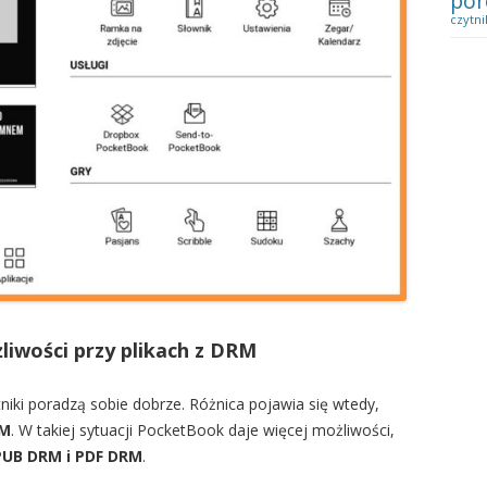
por
czytni
liwości przy plikach z DRM
niki poradzą sobie dobrze. Różnica pojawia się wtedy,
RM
. W takiej sytuacji PocketBook daje więcej możliwości,
PUB DRM i PDF DRM
.