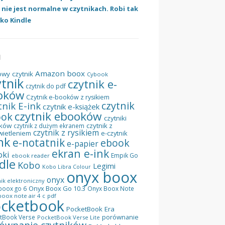
 nie jest normalne w czytnikach. Robi tak
lko Kindle
I
Amazon
boox
owy czytnik
Cybook
ytnik
czytnik e-
czytnik do pdf
oków
Czytnik e-booków z rysikiem
czytnik
tnik E-ink
czytnik e-książek
czytnik ebooków
ook
czytniki
ków
czytnik z
czytnik z dużym ekranem
czytnik z rysikiem
wietleniem
e-czytnik
nk
e-notatnik
ebook
e-papier
ekran e-ink
oki
Empik Go
ebook reader
dle
Kobo
Legimi
Kobo Libra Colour
onyx boox
onyx
ik elektroniczny
Onyx Boox Go 10.3
boox go 6
Onyx Boox Note
oox note air 4 c
pdf
cketbook
PocketBook Era
porównanie
tBook Verse
PocketBook Verse Lite