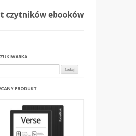
at czytników ebooków
ZUKIWARKA
j:
ECANY PRODUKT