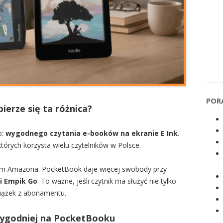
POR
ierze się ta różnica?
o:
wygodnego czytania e-booków na ekranie E Ink
.
których korzysta wielu czytelników w Polsce.
em Amazona. PocketBook daje więcej swobody przy
i Empik Go
. To ważne, jeśli czytnik ma służyć nie tylko
siążek z abonamentu.
 wygodniej na PocketBooku