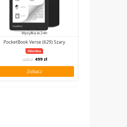
Wysyłka w 24h
PocketBook Verse (629) Szary
Obniżka
499
zł
529 zł
Zobacz