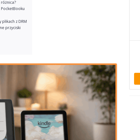
 różnica?
na PocketBooku
y plikach z DRM
ne przyciski