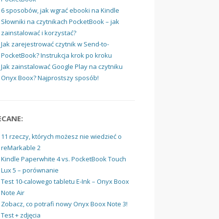
6 sposobów, jak wgrać ebooki na Kindle
Słowniki na czytnikach PocketBook – jak
zainstalować i korzystać?
Jak zarejestrować czytnik w Send-to-
PocketBook? Instrukcja krok po kroku
Jak zainstalować Google Play na czytniku
Onyx Boox? Najprostszy sposób!
ECANE:
11 rzeczy, których możesz nie wiedzieć o
reMarkable 2
Kindle Paperwhite 4 vs. PocketBook Touch
Lux 5 – porównanie
Test 10-calowego tabletu E-Ink – Onyx Boox
Note Air
Zobacz, co potrafi nowy Onyx Boox Note 3!
Test + zdjęcia