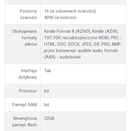
Poziomy
16 (w odcieniach szarości)
szarości
4096 (w kolorze)
Obsługiwane
Kindle Format 8 (AZW3), Kindle (AZW),
formaty
TXT, PDF, niezabezpieczone MOBI, PRC ;
plików
HTML, DOC, DOCX, JPEG, GIF, PNG, BMP
przez konwersje, audible audio format
(AAX) - audiobooki
Interfejs
Tak
dotykowy
Procesor
bd
Pamięć RAM
bd
Wewnętrzna
32GB
pamięć flash