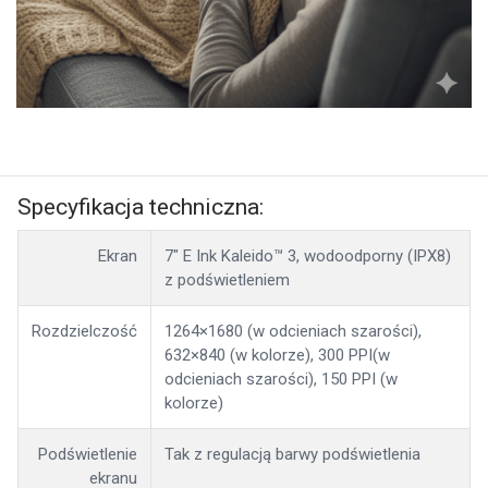
Specyfikacja techniczna:
Ekran
7" E Ink Kaleido™ 3, wodoodporny (IPX8)
z podświetleniem
Rozdzielczość
1264×1680 (w odcieniach szarości),
632×840 (w kolorze), 300 PPI(w
odcieniach szarości), 150 PPI (w
kolorze)
Podświetlenie
Tak z regulacją barwy podświetlenia
ekranu