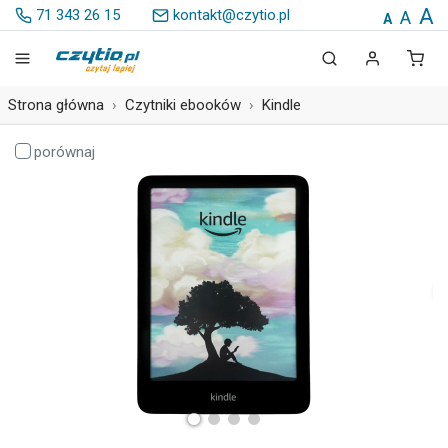
A
71 343 26 15
kontakt@czytio.pl
A
A
Strona główna
Czytniki ebooków
Kindle
porównaj