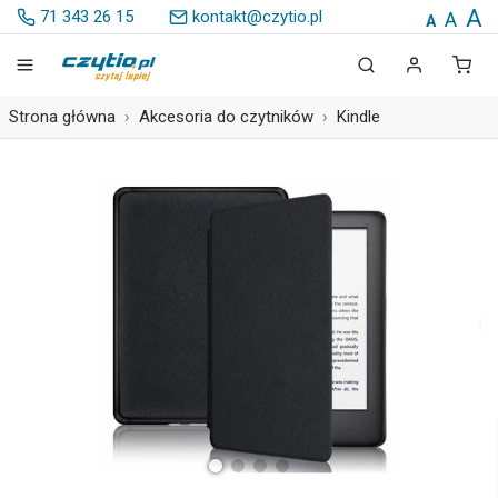
A
71 343 26 15
kontakt@czytio.pl
A
A
Strona główna
Akcesoria do czytników
Kindle