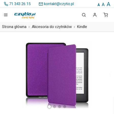
A
71 343 26 15
kontakt@czytio.pl
A
A
Strona główna
Akcesoria do czytników
Kindle