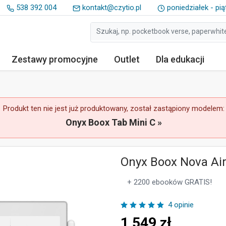
538 392 004
kontakt@czytio.pl
poniedziałek - pią
Zestawy
promocyjne
Outlet
Dla edukacji
Produkt ten nie jest już produktowany, został zastąpiony modelem:
Onyx Boox Tab Mini C »
Onyx Boox Nova Ai
+ 2200 ebooków GRATIS!
4 opinie
1 549
zł