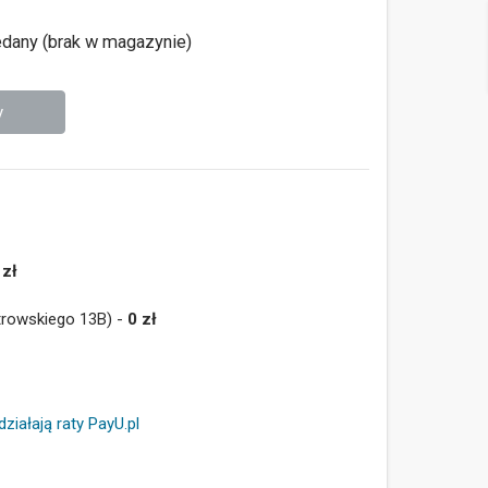
dany (brak w magazynie)
y
 zł
trowskiego 13B) -
0 zł
działają raty PayU.pl