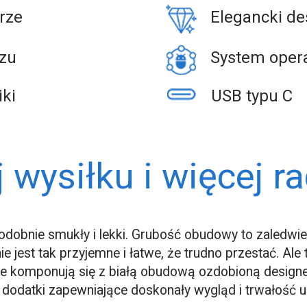
rze
Elegancki de
czu
System opera
ki
USB typu C
 wysiłku i więcej r
odobnie smukły i lekki. Grubość obudowy to zaledwie
nie jest tak przyjemne i łatwe, że trudno przestać. A
ale komponują się z białą obudową ozdobioną design
dodatki zapewniające doskonały wygląd i trwałość u