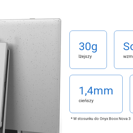
30g
S
lżejszy
wzmo
1,4mm
cieńszy
* W stosunku do Onyx Boox Nova 3