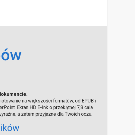
bów
 dokumencie.
i notowanie na większości formatów, od EPUB i
Point. Ekran HD E-Ink o przekątnej 7,8 cala
i wyraźne, a zatem przyjazne dla Twoich oczu.
lików