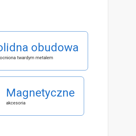
olidna obudowa
cniona twardym metalem
Magnetyczne
akcesoria