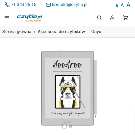
A
71 343 26 15
kontakt@czytio.pl
A
A
Strona główna
Akcesoria do czytników
Onyx