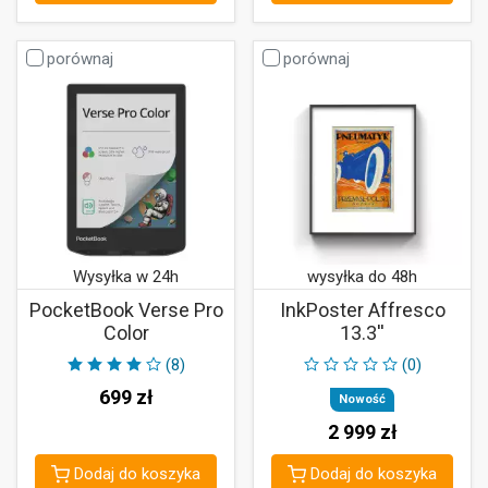
porównaj
porównaj
Wysyłka w 24h
wysyłka do 48h
PocketBook Verse Pro
InkPoster Affresco
Color
13.3''
(8)
(0)
699
zł
Nowość
2 999
zł
Dodaj do koszyka
Dodaj do koszyka