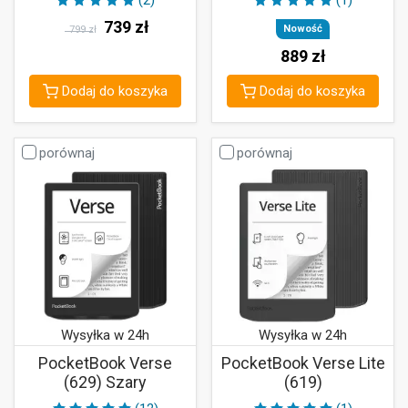
(2)
(1)
739
zł
Nowość
799 zł
889
zł
Dodaj do koszyka
Dodaj do koszyka
porównaj
porównaj
Wysyłka w 24h
Wysyłka w 24h
PocketBook Verse
PocketBook Verse Lite
(629) Szary
(619)