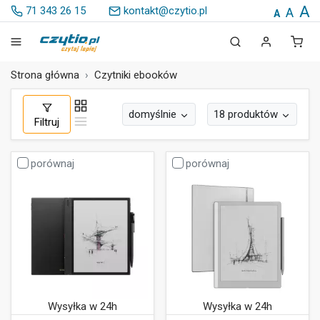
A
71 343 26 15
kontakt@czytio.pl
A
A
Strona główna
Czytniki ebooków
domyślnie
18 produktów
Filtruj
porównaj
porównaj
Wysyłka w 24h
Wysyłka w 24h