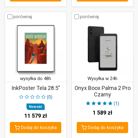
porównaj
porównaj
wysyłka do 48h
Wysyłka w 24h
InkPoster Tela 28.5"
Onyx Boox Palma 2 Pro
Czarny
(0)
(1)
Nowość
1 589
zł
11 579
zł
Dodaj do koszyka
Dodaj do koszyka