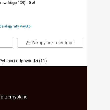
trowskiego 13B) -
0 zł
działają raty PayU.pl
Zakupy bez rejestracji
Pytania i odpowiedzi (11)
i przemyślane