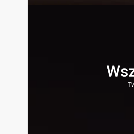
Wsz
Tw