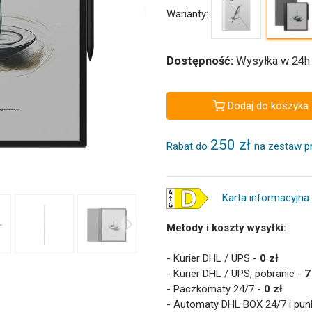
Warianty:
Dostępność:
Wysyłka w 24h
Dodaj do koszyka
250 zł
Rabat do
na zestaw p
Karta informacyjna
Metody i koszty wysyłki:
- Kurier DHL / UPS -
0 zł
- Kurier DHL / UPS, pobranie -
7
- Paczkomaty 24/7 -
0 zł
- Automaty DHL BOX 24/7 i pun