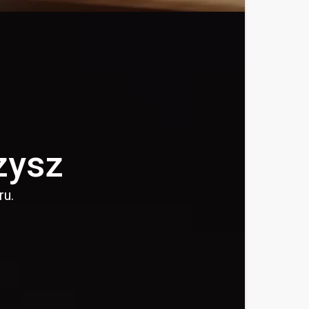
zysz
ru.