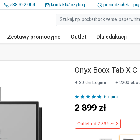
538 392 004
kontakt@czytio.pl
poniedziałek - pią
Zestawy
promocyjne
Outlet
Dla edukacji
Onyx Boox Tab X C
+ 30 dni Legimi
+ 2200 ebo
6 opinii
2 899
zł
Outlet od 2 839 zł