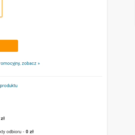
romocyjny, zobacz »
 produktu
 zł
kty odbioru -
0 zł