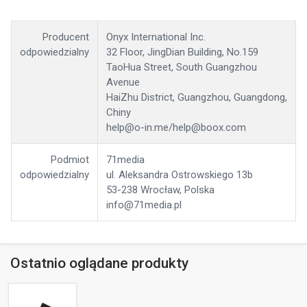
Producent
Onyx International Inc.
odpowiedzialny
32 Floor, JingDian Building, No.159
TaoHua Street, South Guangzhou
Avenue
HaiZhu District, Guangzhou, Guangdong,
Chiny
help@o-in.me/help@boox.com
Podmiot
71media
odpowiedzialny
ul. Aleksandra Ostrowskiego 13b
53-238 Wrocław, Polska
info@71media.pl
Ostatnio oglądane produkty