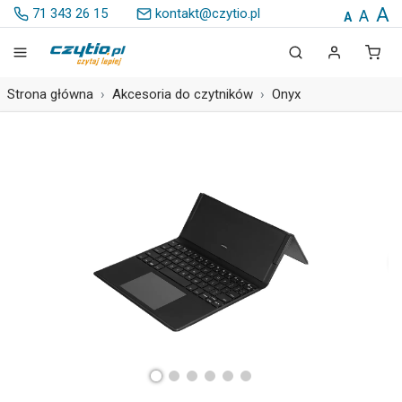
A
71 343 26 15
kontakt@czytio.pl
A
A
Strona główna
Akcesoria do czytników
Onyx