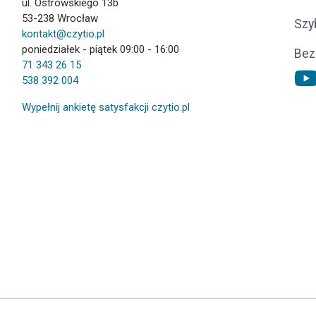
ul. Ostrowskiego 13b
53-238 Wrocław
Szy
kontakt@czytio.pl
poniedziałek - piątek 09:00 - 16:00
Bez
71 343 26 15
538 392 004
Wypełnij ankietę satysfakcji czytio.pl