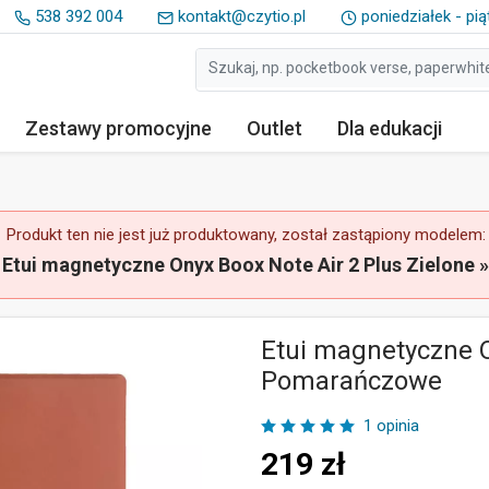
538 392 004
kontakt@czytio.pl
poniedziałek - pią
Zestawy
promocyjne
Outlet
Dla edukacji
Produkt ten nie jest już produktowany, został zastąpiony modelem:
Etui magnetyczne Onyx Boox Note Air 2 Plus Zielone »
Etui magnetyczne O
Pomarańczowe
1 opinia
219
zł