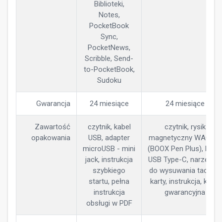
Biblioteki,
Notes,
PocketBook
Sync,
PocketNews,
Scribble, Send-
to-PocketBook,
Sudoku
Gwarancja
24 miesiące
24 miesiące
Zawartość
czytnik, kabel
czytnik, rysik
opakowania
USB, adapter
magnetyczny WACOM
microUSB - mini
(BOOX Pen Plus), kabel
jack, instrukcja
USB Type-C, narzędzie
szybkiego
do wysuwania tacy na
startu, pełna
karty, instrukcja, karta
instrukcja
gwarancyjna
obsługi w PDF