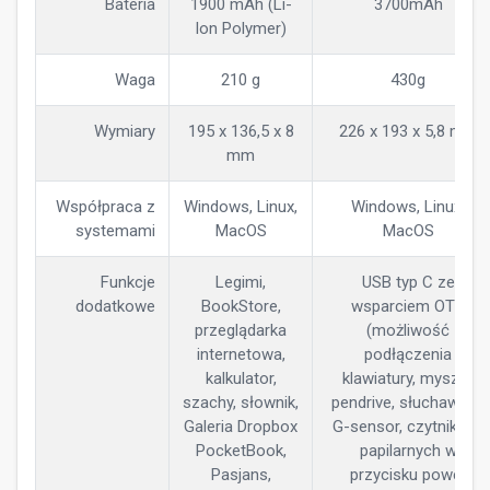
Bateria
1900 mAh (Li-
3700mAh
Ion Polymer)
Waga
210 g
430g
Wymiary
195 x 136,5 x 8
226 x 193 x 5,8 mm
mm
Współpraca z
Windows, Linux,
Windows, Linux,
systemami
MacOS
MacOS
Funkcje
Legimi,
USB typ C ze
dodatkowe
BookStore,
wsparciem OTG
przeglądarka
(możliwość
internetowa,
podłączenia
kalkulator,
klawiatury, myszki,
szachy, słownik,
pendrive, słuchawek),
Galeria Dropbox
G-sensor, czytnik linii
PocketBook,
papilarnych w
Pasjans,
przycisku power