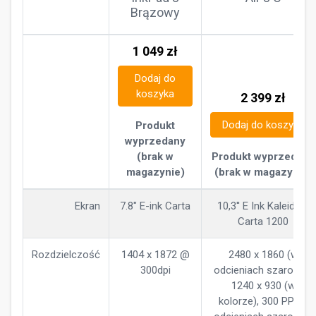
Brązowy
1 049
zł
Dodaj do
koszyka
2 399
zł
Dodaj do koszyka
Produkt
wyprzedany
(brak w
Produkt wyprzedany
magazynie)
(brak w magazynie)
Ekran
7.8" E-ink Carta
10,3'' E Ink Kaleido 3
Carta 1200
Rozdzielczość
1404 x 1872 @
2480 x 1860 (w
300dpi
odcieniach szarości),
1240 x 930 (w
kolorze), 300 PPI(w