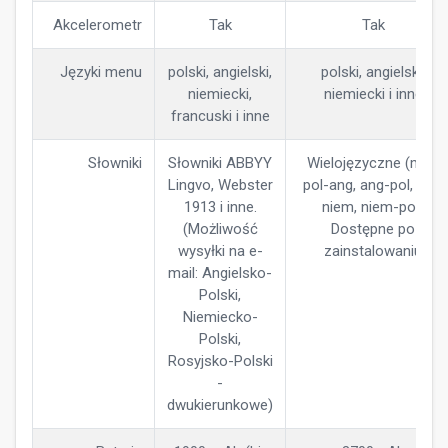
Akcelerometr
Tak
Tak
Języki menu
polski, angielski,
polski, angielski,
niemiecki,
niemiecki i inne
francuski i inne
Słowniki
Słowniki ABBYY
Wielojęzyczne (m.in.
Lingvo, Webster
pol-ang, ang-pol, pol-
1913 i inne.
niem, niem-pol)
(Możliwość
Dostępne po
wysyłki na e-
zainstalowaniu
mail: Angielsko-
Polski,
Niemiecko-
Polski,
Rosyjsko-Polski
-
dwukierunkowe)