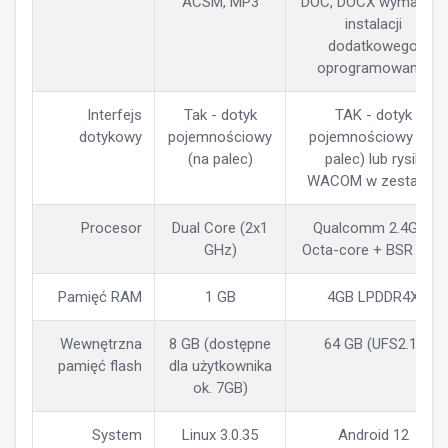
ACSM, MP3
DOC, DOCX wymagają
instalacji
dodatkowego
oprogramowania
Interfejs
Tak - dotyk
TAK - dotyk
dotykowy
pojemnościowy
pojemnościowy (na
(na palec)
palec) lub rysik
WACOM w zestawie
Procesor
Dual Core (2x1
Qualcomm 2.4Ghz
GHz)
Octa-core + BSR GPU
Pamięć RAM
1 GB
4GB LPDDR4X
Wewnętrzna
8 GB (dostępne
64 GB (UFS2.1)
pamięć flash
dla użytkownika
ok. 7GB)
System
Linux 3.0.35
Android 12