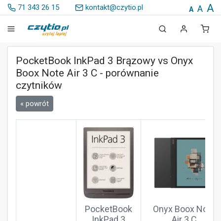
A
71 343 26 15
kontakt@czytio.pl
A
A
PocketBook InkPad 3 Brązowy vs Onyx
Boox Note Air 3 C - porównanie
czytników
« powrót
PocketBook
Onyx Boox Note
InkPad 3
Air 3 C