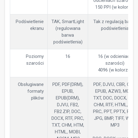
odcieniach szarości),
150 PPI (w kolorze)
Podświetlenie
TAK, SmartLight
Tak z regulacją barwy
ekranu
(regulowana
podświetlenia
barwa
podświetlenia)
Poziomy
16
16 (w odcieniach
szarości
szarości)
4096 (w kolorze)
Obsługiwane
PDF, PDF(DRM),
PDF, DJVU, CBR, CBZ,
formaty
EPUB,
EPUB, AZW3, MOBI,
plików
EPUB(DRM),
TXT, DOC, DOCX, FB2,
DJVU, FB2,
CHM, RTF, HTML, ZIP,
FB2.ZIP, DOC,
PRC, PPT, PPTX, PNG,
DOCX, RTF, PRC,
JPG, BMP, TIFF, WAV,
TXT, CHM, HTM,
MP3
HTML, MOBI,