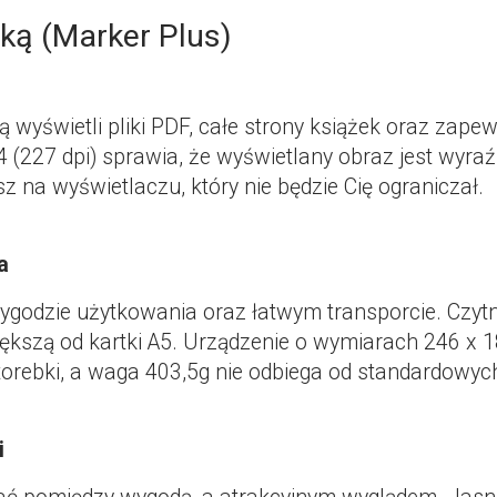
mką (Marker Plus)
ą wyświetli pliki PDF, całe strony książek oraz zape
4 (227 dpi) sprawia, że wyświetlany obraz jest wyraź
esz na wyświetlaczu, który nie będzie Cię ograniczał.
a
ygodzie użytkowania oraz łatwym transporcie. Czytn
iększą od kartki A5. Urządzenie o wymiarach 246 x
 torebki, a waga 403,5g nie odbiega od standardowy
i