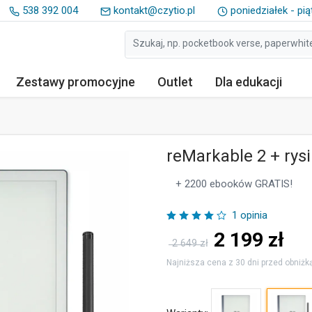
538 392 004
kontakt@czytio.pl
poniedziałek - pią
Zestawy
promocyjne
Outlet
Dla edukacji
reMarkable 2 + rys
+ 2200 ebooków GRATIS!
1 opinia
2 199
zł
2 649 zł
Najniższa cena z 30 dni przed obniżką