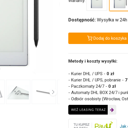
Warianty:
Dostępność:
Wysyłka w 24h
Dodaj do koszyka
Metody i koszty wysyłki:
- Kurier DHL / UPS -
0 zł
- Kurier DHL / UPS, pobranie -
7
- Paczkomaty 24/7 -
0 zł
- Automaty DHL BOX 24/7 i pun
- Odbiór osobisty (Wrocław, Os
WEŹ LEASING TERAZ
Jak 