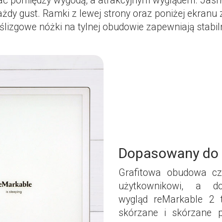
rać pomiędzy wygodą, a atrakcyjnym wyglądem. Jas
żdy gust. Ramki z lewej strony oraz poniżej ekranu
oślizgowe nóżki na tylnej obudowie zapewniają stabil
Dopasowany do 
Grafitowa obudowa cz
użytkownikowi, a d
wygląd reMarkable 2 t
skórzane i skórzane 