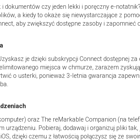
 i dokumentów czy jeden lekki i poręczny e-notatn
ików, a kiedy to okaże się niewystarczające z pomo
nnect, aby zwiększyć dostępne zasoby i zapomnieć o
ka
yskasz je dzięki subskrypcji Connect dostępnej za ok
nielimitowanego miejsca w chmurze, zarazem zyskując
twić o usterki, ponieważ 3-letnia gwarancja zape
eba.
ądzeniach
komputer) oraz The reMarkable Companion (na telef
 urządzeniu. Pobieraj, dodawaj i organizuj pliki tak
OS, dzięki czemu z łatwością połączysz się ze swoi