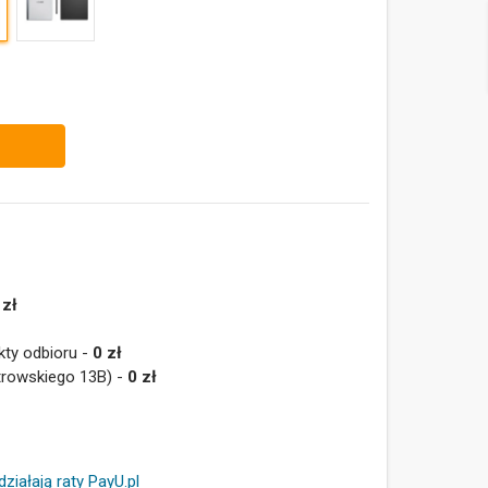
 zł
kty odbioru -
0 zł
trowskiego 13B) -
0 zł
działają raty PayU.pl