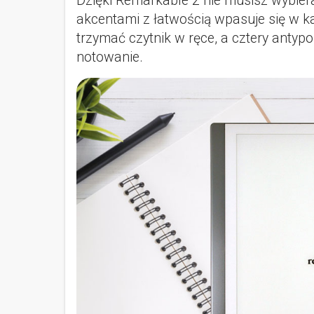
Dzięki Remarkable 2 nie musisz wybie
akcentami z łatwością wpasuje się w ka
trzymać czytnik w ręce, a cztery antyp
notowanie.