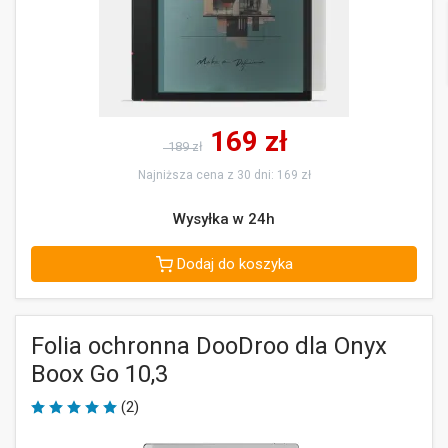
169
zł
189 zł
Najniższa cena z 30 dni: 169 zł
Wysyłka w 24h
Dodaj do koszyka
Folia ochronna DooDroo dla Onyx
Boox Go 10,3
(2)