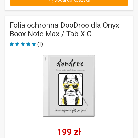
Dodaj do koszyka
Folia ochronna DooDroo dla Onyx
Boox Note Max / Tab X C
(1)
199
zł