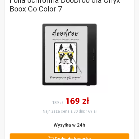
Folia ochronna DooDroo dla Onyx
Boox Go Color 7
169
zł
189 zł
Najniższa cena z 30 dni: 169 zł
Wysyłka w 24h