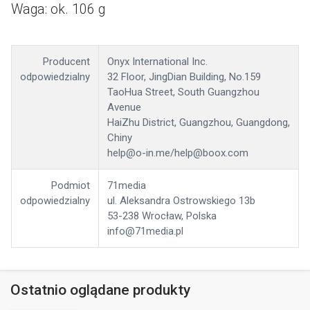
Waga: ok. 106 g
Producent
Onyx International Inc.
odpowiedzialny
32 Floor, JingDian Building, No.159
TaoHua Street, South Guangzhou
Avenue
HaiZhu District, Guangzhou, Guangdong,
Chiny
help@o-in.me/help@boox.com
Podmiot
71media
odpowiedzialny
ul. Aleksandra Ostrowskiego 13b
53-238 Wrocław, Polska
info@71media.pl
Ostatnio oglądane produkty