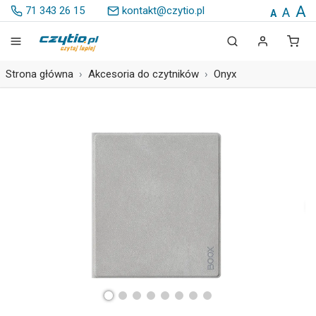
A
71 343 26 15
kontakt@czytio.pl
A
A
Strona główna
Akcesoria do czytników
Onyx