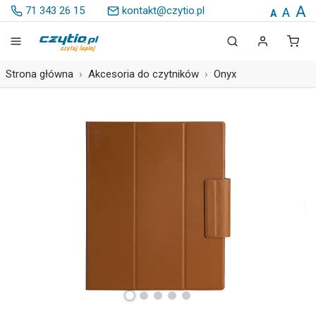
A
71 343 26 15
kontakt@czytio.pl
A
A
Strona główna
Akcesoria do czytników
Onyx