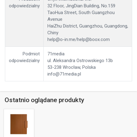
odpowiedzialny
32 Floor, JingDian Building, No.159
TaoHua Street, South Guangzhou
Avenue
HaiZhu District, Guangzhou, Guangdong,
Chiny
help@o-in.me/help@boox.com
Podmiot
71media
odpowiedzialny
ul. Aleksandra Ostrowskiego 13b
53-238 Wrocław, Polska
info@71media.pl
Ostatnio oglądane produkty