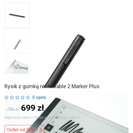
Rysik z gumką reMarkable 2 Marker Plus
0 opinii
699
zł
799 zł
Najniższa cena z 30 dni przed obniżką: 699 zł
Outlet od 589 zł