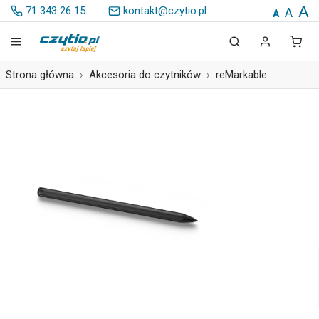
A
71 343 26 15
kontakt@czytio.pl
A
A
Strona główna
Akcesoria do czytników
reMarkable