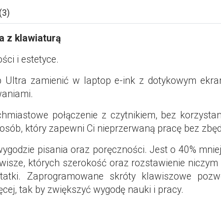
(3)
a z klawiaturą
ci i estetyce.
ab Ultra zamienić w laptop e-ink z dotykowym ek
waniami.
chmiastowe połączenie z czytnikiem, bez korzystan
posób, który zapewni Ci nieprzerwaną pracę bez zbęd
ygodzie pisania oraz poręczności. Jest o 40% mniej
wisze, których szerokość oraz rozstawienie niczym
otatki. Zaprogramowane skróty klawiszowe pozwo
ięcej, tak by zwiększyć wygodę nauki i pracy.