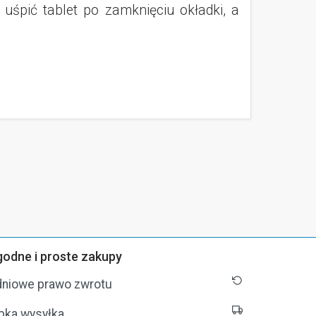
śpić tablet po zamknięciu okładki, a
odne i proste zakupy
dniowe prawo zwrotu
bka wysyłka