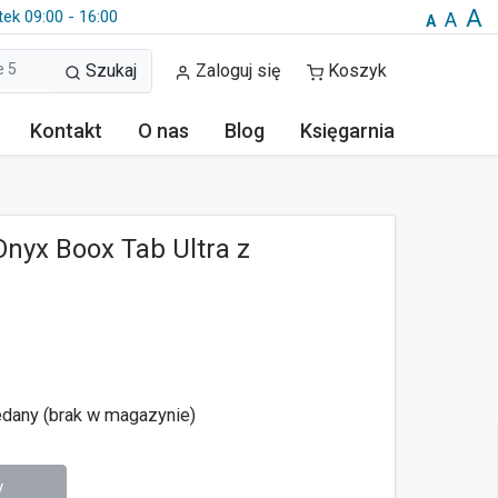
A
tek 09:00 - 16:00
A
A
Szukaj
Zaloguj się
Koszyk
Kontakt
O nas
Blog
Księgarnia
nyx Boox Tab Ultra z
dany (brak w magazynie)
y