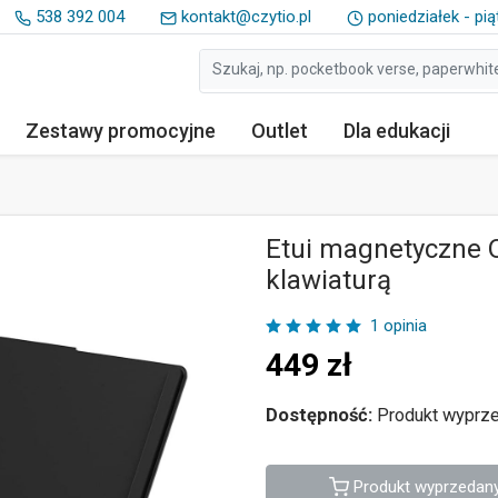
538 392 004
kontakt@czytio.pl
poniedziałek - pią
Zestawy
promocyjne
Outlet
Dla edukacji
Etui magnetyczne O
klawiaturą
1 opinia
449
zł
Dostępność:
Produkt wyprze
Produkt wyprzedan