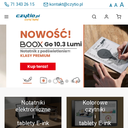
A
71 343 26 15
kontakt@czytio.pl
A
A
Notatniki
Kolorowe
elektroniczne
czytniki
i
i
tablety E-ink
tablety E-ink