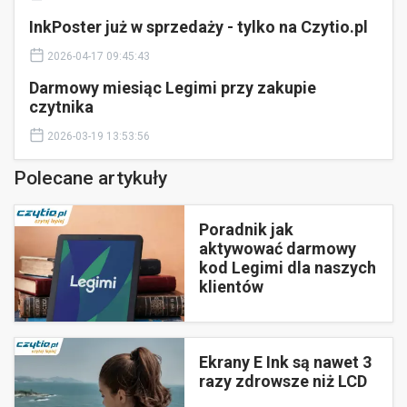
InkPoster już w sprzedaży - tylko na Czytio.pl
2026-04-17 09:45:43
Darmowy miesiąc Legimi przy zakupie
czytnika
2026-03-19 13:53:56
Polecane artykuły
Poradnik jak
aktywować darmowy
kod Legimi dla naszych
klientów
Ekrany E Ink są nawet 3
razy zdrowsze niż LCD