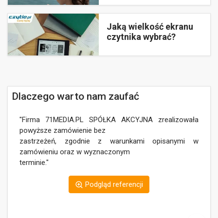
Jaką wielkość ekranu
czytnika wybrać?
Dlaczego warto nam zaufać
"Firma 71MEDIA.PL SPÓŁKA AKCYJNA zrealizowała
"
powyższe zamówienie bez
r
zastrzeżeń, zgodnie z warunkami opisanymi w
c
zamówieniu oraz w wyznaczonym
n
terminie."
E
Z
Podgląd referencji
p
i
j