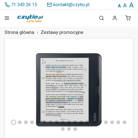
A
71 343 26 15
kontakt@czytio.pl
A
A
Strona główna
Zestawy promocyjne