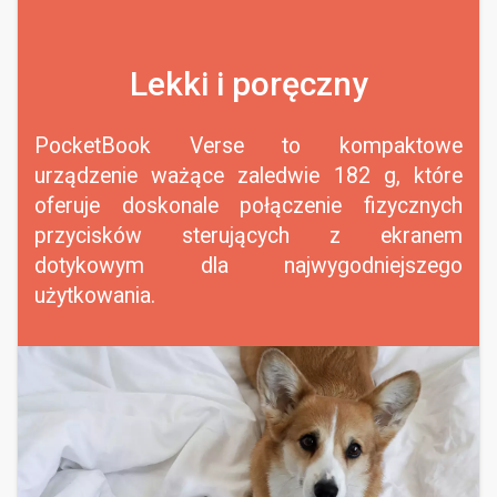
Lekki i poręczny
PocketBook Verse to kompaktowe
urządzenie ważące zaledwie 182 g, które
oferuje doskonale połączenie fizycznych
przycisków sterujących z ekranem
dotykowym dla najwygodniejszego
użytkowania.