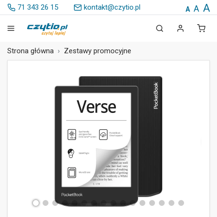
A
71 343 26 15
kontakt@czytio.pl
A
A
Strona główna
Zestawy promocyjne