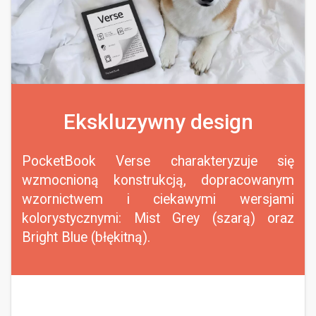
Ekskluzywny design
PocketBook Verse charakteryzuje się
wzmocnioną konstrukcją, dopracowanym
wzornictwem i ciekawymi wersjami
kolorystycznymi: Mist Grey (szarą) oraz
Bright Blue (błękitną).