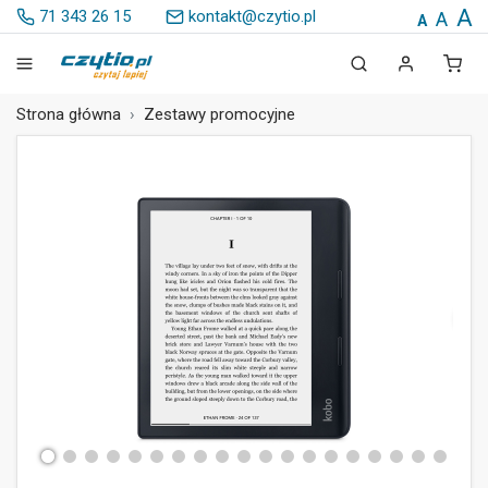
A
71 343 26 15
kontakt@czytio.pl
A
A
Strona główna
Zestawy promocyjne