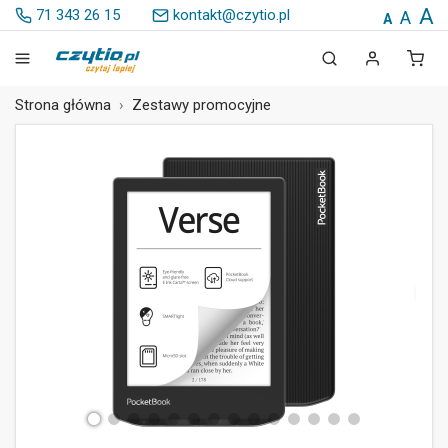
A
71 343 26 15
kontakt@czytio.pl
A
A
Strona główna
Zestawy promocyjne