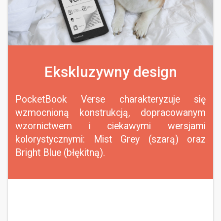
Ekskluzywny design
PocketBook Verse charakteryzuje się
wzmocnioną konstrukcją, dopracowanym
wzornictwem i ciekawymi wersjami
kolorystycznymi: Mist Grey (szarą) oraz
Bright Blue (błękitną).