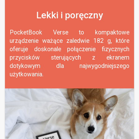
Lekki i poręczny
PocketBook Verse to kompaktowe
urządzenie ważące zaledwie 182 g, które
oferuje doskonale połączenie fizycznych
przycisków sterujących z ekranem
dotykowym dla najwygodniejszego
użytkowania.