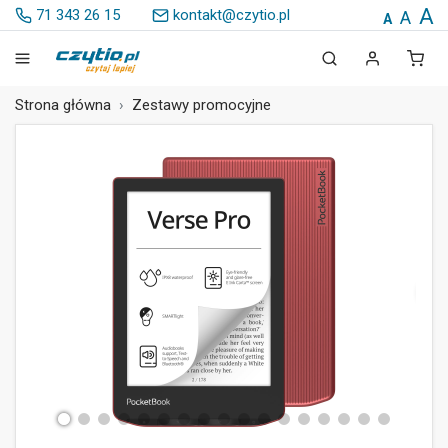
A
71 343 26 15
kontakt@czytio.pl
A
A
Strona główna
Zestawy promocyjne