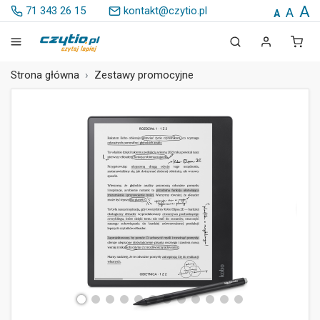
A
71 343 26 15
kontakt@czytio.pl
A
A
Strona główna
Zestawy promocyjne