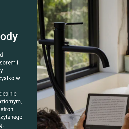
gody
od
sorem i
by
zystko w
.
dealnie
poziomym,
 stron
czytanego
ą.