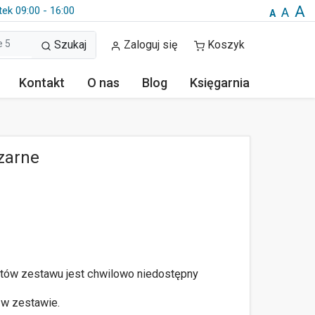
A
tek 09:00 - 16:00
A
A
Szukaj
Zaloguj się
Koszyk
Kontakt
O nas
Blog
Księgarnia
zarne
tów zestawu jest chwilowo niedostępny
 w zestawie.