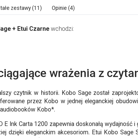
tałe zestawy (11)
Opinie (4)
age + Etui Czarne
wchodzi:
iągające wrażenia z czyta
zy czytnik w historii. Kobo Sage został zaprojek
 oferowane przez Kobo w jednej eleganckiej obudow
ać audiobooków Kobo*.
E Ink Carta 1200 zapewnia doskonałą wydajność i gł
iej dzięki eleganckim akcesoriom. Etui Kobo Sage