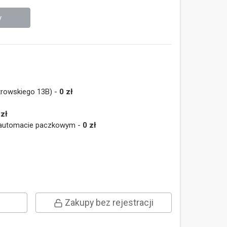
y
trowskiego 13B) -
0 zł
 zł
e/automacie paczkowym -
0 zł
Zakupy bez rejestracji