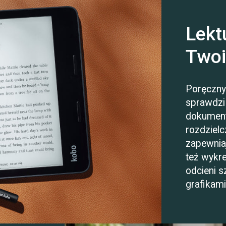
Lekt
Twoi
Poręczny 
sprawdzi 
dokumen
rozdzielc
zapewniaj
też wykr
odcieni s
grafikam