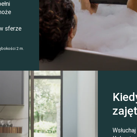
ełni
może
 w sferze
łębokości 2 m.
Kied
zaję
Wsłuchaj 