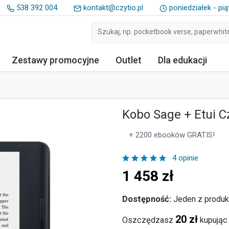
538 392 004
kontakt@czytio.pl
poniedziałek - pią
Zestawy
promocyjne
Outlet
Dla edukacji
Kobo Sage + Etui C
+ 2200 ebooków GRATIS!
4 opinie
1 458
zł
Dostępność:
Jeden z produk
20 zł
Oszczędzasz
kupując