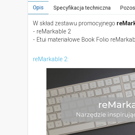
Opis
Specyfikacja techniczna
Pozos
W skład zestawu promocyjnego
reMark
- reMarkable 2
- Etui materiałowe Book Folio reMarkab
reMarkable 2: