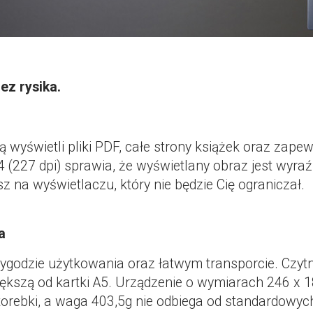
ez rysika.
ą wyświetli pliki PDF, całe strony książek oraz zape
4 (227 dpi) sprawia, że wyświetlany obraz jest wyraź
esz na wyświetlaczu, który nie będzie Cię ograniczał.
a
ygodzie użytkowania oraz łatwym transporcie. Czytn
iększą od kartki A5. Urządzenie o wymiarach 246 x
 torebki, a waga 403,5g nie odbiega od standardowy