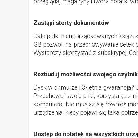
przeglądaj magazyny i twórz notatki wr
Zastąpi sterty dokumentów
Całe półki nieuporządkowanych książek
GB pozwoli na przechowywanie setek pl
Wystarczy skorzystać z subskrypcji Co
Rozbuduj możliwości swojego czytni
Dysk w chmurze i 3-letnia gwarancja? Uz
Przechowuj swoje pliki, korzystając z 
komputera. Nie musisz się również mar
urządzenia, kiedy pojawi się taka potrz
Dostęp do notatek na wszystkich urz