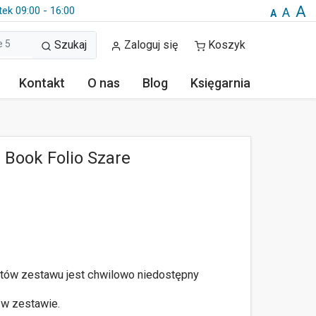
A
tek 09:00 - 16:00
A
A
Szukaj
Zaloguj się
Koszyk
Kontakt
O nas
Blog
Księgarnia
 Book Folio Szare
tów zestawu jest chwilowo niedostępny
 w zestawie.