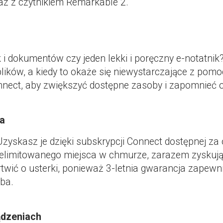
az z czytnikiem Remarkable 2.
 i dokumentów czy jeden lekki i poręczny e-notatn
ików, a kiedy to okaże się niewystarczające z pomo
nnect, aby zwiększyć dostępne zasoby i zapomnieć o
ka
yskasz je dzięki subskrypcji Connect dostępnej za ok
nielimitowanego miejsca w chmurze, zarazem zyskując
twić o usterki, ponieważ 3-letnia gwarancja zape
eba.
ądzeniach