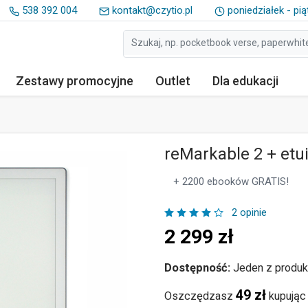
538 392 004
kontakt@czytio.pl
poniedziałek - pią
Zestawy
promocyjne
Outlet
Dla edukacji
reMarkable 2 + etui
+ 2200 ebooków GRATIS!
2 opinie
2 299
zł
Dostępność:
Jeden z produk
49 zł
Oszczędzasz
kupując