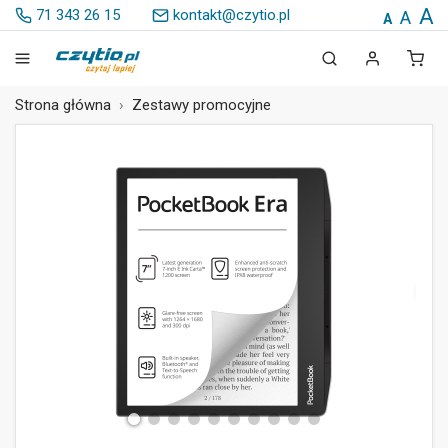
A
71 343 26 15
kontakt@czytio.pl
A
A
Strona główna
Zestawy promocyjne