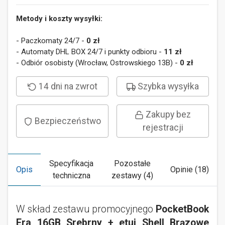
Metody i koszty wysyłki:
- Paczkomaty 24/7 -
0 zł
- Automaty DHL BOX 24/7 i punkty odbioru -
11 zł
- Odbiór osobisty (Wrocław, Ostrowskiego 13B) -
0 zł
14 dni na zwrot
Szybka wysyłka
Zakupy bez
Bezpieczeństwo
rejestracji
Specyfikacja
Pozostałe
Opis
Opinie (18)
techniczna
zestawy (4)
W skład zestawu promocyjnego
PocketBook
Era 16GB Srebrny + etui Shell Brązowe