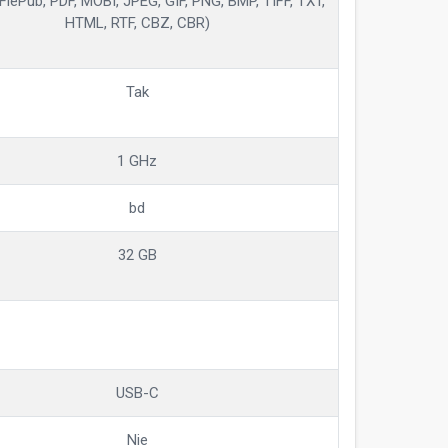
FlePub, PDF, MOBI, JPEG, GIF, PNG, BMP, TIFF, TXT,
HTML, RTF, CBZ, CBR)
Tak
1 GHz
bd
32 GB
USB-C
Nie