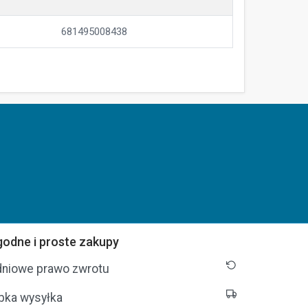
681495008438
odne i proste zakupy
dniowe prawo zwrotu
bka wysyłka