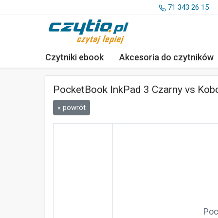
71 343 26 15
Czytniki ebook
Akcesoria
do czytników
PocketBook InkPad 3 Czarny vs Kobo
« powrót
Poc