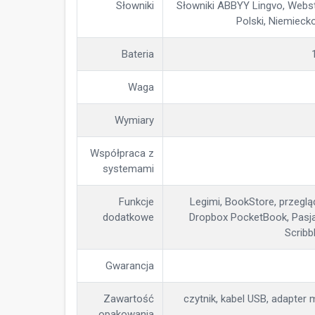
Słowniki
Słowniki ABBYY Lingvo, Webste
Polski, Niemieck
Bateria
Waga
Wymiary
Współpraca z
systemami
Funkcje
Legimi, BookStore, przegląd
dodatkowe
Dropbox PocketBook, Pasja
Scribb
Gwarancja
Zawartość
czytnik, kabel USB, adapter m
opakowania