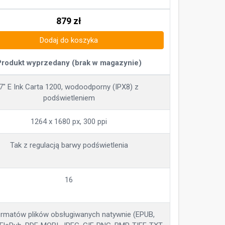
879
zł
Dodaj do koszyka
Produkt wyprzedany (brak w magazynie)
7" E Ink Carta 1200, wodoodporny (IPX8) z
podświetleniem
1264 x 1680 px, 300 ppi
Tak z regulacją barwy podświetlenia
16
ormatów plików obsługiwanych natywnie (EPUB,