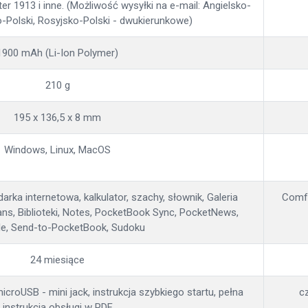
r 1913 i inne. (Możliwość wysyłki na e-mail: Angielsko-
o-Polski, Rosyjsko-Polski - dwukierunkowe)
1900 mAh (Li-Ion Polymer)
210 g
195 x 136,5 x 8 mm
Windows, Linux, MacOS
arka internetowa, kalkulator, szachy, słownik, Galeria
Comfo
ns, Biblioteki, Notes, PocketBook Sync, PocketNews,
le, Send-to-PocketBook, Sudoku
24 miesiące
icroUSB - mini jack, instrukcja szybkiego startu, pełna
cz
instrukcja obsługi w PDF