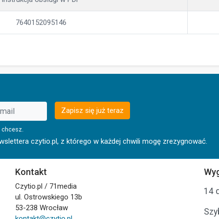
7640152095146
Zapisz się już teraz
 chcesz.
lettera czytio.pl, z którego w każdej chwili mogę zrezygnować.
Kontakt
Wyg
Czytio.pl / 71media
14 
ul. Ostrowskiego 13b
53-238 Wrocław
Szy
kontakt@czytio.pl