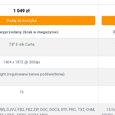
1 049
zł
Dodaj do koszyka
 wyprzedany (brak w magazynie)
7.8" E-ink Carta
1404 x 1872 @ 300dpi
ght (regulowana barwa podświetlenia)
16
), DJVU, FB2, FB2.ZIP, DOC, DOCX, RTF, PRC, TXT, CHM,
15 f