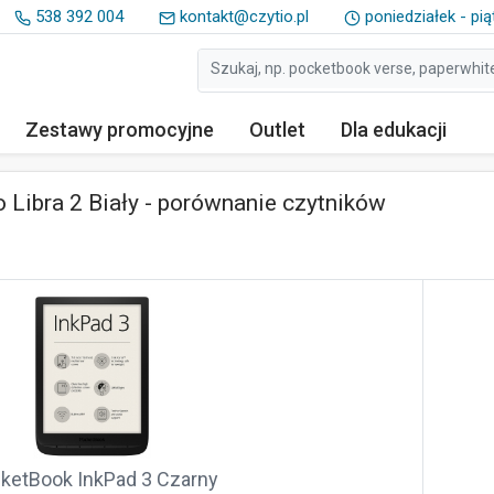
538 392 004
kontakt@czytio.pl
poniedziałek - pią
Zestawy
promocyjne
Outlet
Dla edukacji
 Libra 2 Biały - porównanie czytników
ketBook InkPad 3 Czarny