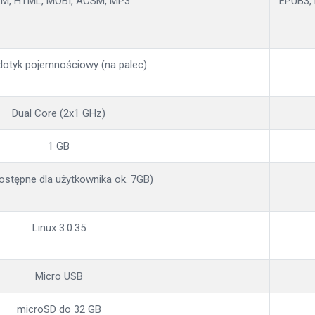
M, HTML, MOBI, ACSM, MP3
EPUB3, 
 dotyk pojemnościowy (na palec)
Dual Core (2x1 GHz)
1 GB
ostępne dla użytkownika ok. 7GB)
Linux 3.0.35
Micro USB
microSD do 32 GB