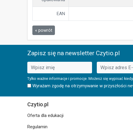
EAN
« powrót
Zapisz się na newsletter Czytio.pl
Tylko ważne informacje i promocje. Możesz się wypisać kiedy
Wyrażam zgodę na otrzymywanie w przyszłości news
Czytio.pl
Oferta dla edukacji
Regulamin