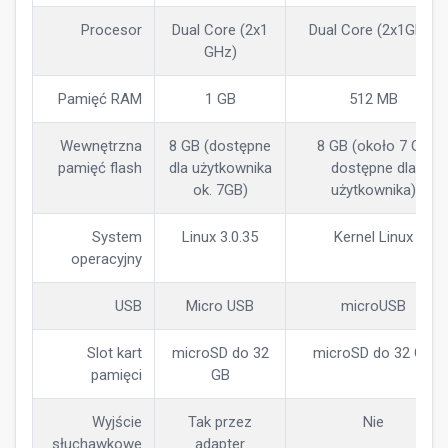
Procesor
Dual Core (2x1
Dual Core (2x1GHz)
GHz)
Pamięć RAM
1 GB
512 MB
Wewnętrzna
8 GB (dostępne
8 GB (około 7 GB
pamięć flash
dla użytkownika
dostępne dla
ok. 7GB)
użytkownika)
System
Linux 3.0.35
Kernel Linux
operacyjny
USB
Micro USB
microUSB
Slot kart
microSD do 32
microSD do 32 GB
pamięci
GB
Wyjście
Tak przez
Nie
słuchawkowe
adapter