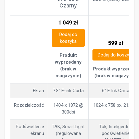
Czarny
1 049
zł
Dodaj do
koszyka
599
zł
Dodaj do koszyka
Produkt
wyprzedany
(brak w
Produkt wyprzedany
magazynie)
(brak w magazynie)
Ekran
7.8" E-ink Carta
6" E Ink Carta
Rozdzielczość
1404 x 1872 @
1024 x 758 px, 212 ppi
300dpi
Podświetlenie
TAK, SmartLight
Tak, Inteligentne
ekranu
(regulowana
podświetlenie