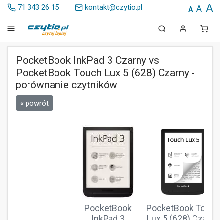
A
71 343 26 15
kontakt@czytio.pl
A
A
PocketBook InkPad 3 Czarny vs
PocketBook Touch Lux 5 (628) Czarny -
porównanie czytników
« powrót
PocketBook
PocketBook Touch
InkPad 3
Lux 5 (628) Czarny