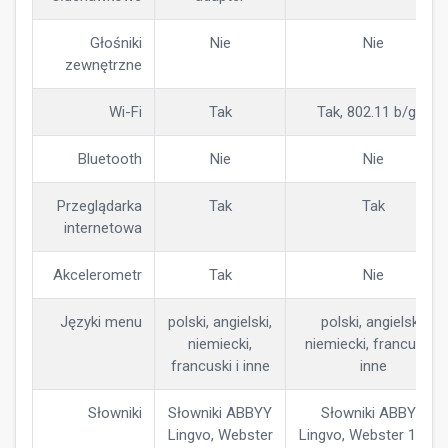
Głośniki
Nie
Nie
zewnętrzne
Wi-Fi
Tak
Tak, 802.11 b/g/n
Bluetooth
Nie
Nie
Przeglądarka
Tak
Tak
internetowa
Akcelerometr
Tak
Nie
Języki menu
polski, angielski,
polski, angielski,
niemiecki,
niemiecki, francuski i
francuski i inne
inne
Słowniki
Słowniki ABBYY
Słowniki ABBYY
Lingvo, Webster
Lingvo, Webster 1913 i