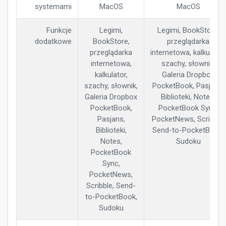
systemami
MacOS
MacOS
Funkcje
Legimi,
Legimi, BookStore,
dodatkowe
BookStore,
przeglądarka
przeglądarka
internetowa, kalkulator,
internetowa,
szachy, słownik,
kalkulator,
Galeria Dropbox
szachy, słownik,
PocketBook, Pasjans,
Galeria Dropbox
Biblioteki, Notes,
PocketBook,
PocketBook Sync,
Pasjans,
PocketNews, Scribble,
Biblioteki,
Send-to-PocketBook,
Notes,
Sudoku
PocketBook
Sync,
PocketNews,
Scribble, Send-
to-PocketBook,
Sudoku