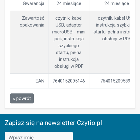
Gwarancja
24 miesiące
24 miesiące
Zawartość
czytnik, kabel
czytnik, kabel USB,
opakowania
USB, adapter
instrukcja szybkiego
microUSB - mini
startu, pełna instrukcja
jack, instrukcja
obsługi w PDF
szybkiego
startu, pełna
instrukcja
obsługi w PDF
EAN
7640152095146
7640152095894
« powrót
Zapisz się na newsletter Czytio.pl