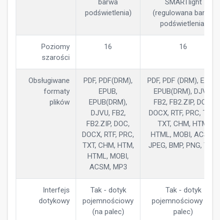
barwa
SMARTlight
podświetlenia)
(regulowana barwa
podświetlenia)
Poziomy
16
16
szarości
Obsługiwane
PDF, PDF(DRM),
PDF, PDF (DRM), EPUB,
formaty
EPUB,
EPUB(DRM), DJVU,
plików
EPUB(DRM),
FB2, FB2.ZIP, DOC,
DJVU, FB2,
DOCX, RTF, PRC, TCR,
FB2.ZIP, DOC,
TXT, CHM, HTM,
DOCX, RTF, PRC,
HTML, MOBI, ACSM,
TXT, CHM, HTM,
JPEG, BMP, PNG, TIFF
HTML, MOBI,
ACSM, MP3
Interfejs
Tak - dotyk
Tak - dotyk
dotykowy
pojemnościowy
pojemnościowy (na
(na palec)
palec)