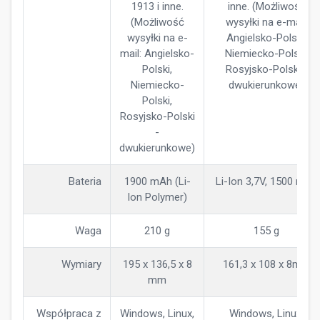
1913 i inne.
inne. (Możliwość
(Możliwość
wysyłki na e-mail:
wysyłki na e-
Angielsko-Polski,
mail: Angielsko-
Niemiecko-Polski,
Polski,
Rosyjsko-Polski -
Niemiecko-
dwukierunkowe)
Polski,
Rosyjsko-Polski
-
dwukierunkowe)
Bateria
1900 mAh (Li-
Li-Ion 3,7V, 1500 mAh
Ion Polymer)
Waga
210 g
155 g
Wymiary
195 x 136,5 x 8
161,3 x 108 x 8mm
mm
Współpraca z
Windows, Linux,
Windows, Linux,