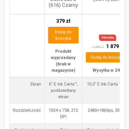
(616) Czarny
379
zł
Dodaj do
koszyka
Obniżka
1 879
zł
1 889 zł
Produkt
Dodaj do koszyka
wyprzedany
(brak w
Wysyłka w 24h
magazynie)
Ekran
6" E Ink Carta™,
10,3'' E Ink Carta 1200
podświetlany
ekran
Rozdzielczość
1024 x 758, 212
2480×1860px, 300ppi
DPI