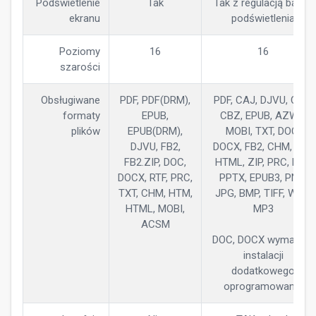
Podświetlenie
Tak
Tak z regulacją barwy
ekranu
podświetlenia
Poziomy
16
16
szarości
Obsługiwane
PDF, PDF(DRM),
PDF, CAJ, DJVU, CBR,
formaty
EPUB,
CBZ, EPUB, AZW3,
plików
EPUB(DRM),
MOBI, TXT, DOC,
DJVU, FB2,
DOCX, FB2, CHM, RTF,
FB2.ZIP, DOC,
HTML, ZIP, PRC, PPT,
DOCX, RTF, PRC,
PPTX, EPUB3, PNG,
TXT, CHM, HTM,
JPG, BMP, TIFF, WAV,
HTML, MOBI,
MP3
ACSM
DOC, DOCX wymagają
instalacji
dodatkowego
oprogramowania