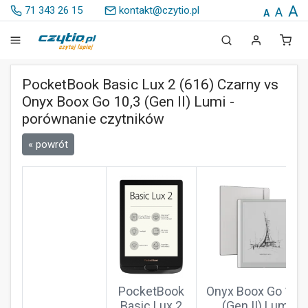
A
71 343 26 15
kontakt@czytio.pl
A
A
PocketBook Basic Lux 2 (616) Czarny vs
Onyx Boox Go 10,3 (Gen II) Lumi -
porównanie czytników
« powrót
PocketBook
Onyx Boox Go 10,3
Basic Lux 2
(Gen II) Lumi