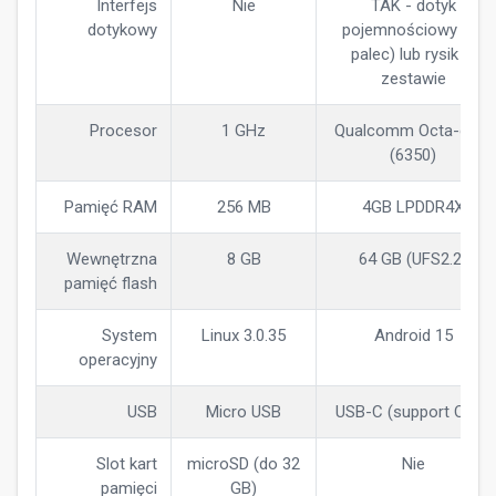
Interfejs
Nie
TAK - dotyk
dotykowy
pojemnościowy (na
palec) lub rysik w
zestawie
Procesor
1 GHz
Qualcomm Octa-core
(6350)
Pamięć RAM
256 MB
4GB LPDDR4X
Wewnętrzna
8 GB
64 GB (UFS2.2)
pamięć flash
System
Linux 3.0.35
Android 15
operacyjny
USB
Micro USB
USB-C (support OTG)
Slot kart
microSD (do 32
Nie
pamięci
GB)