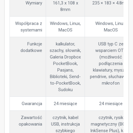
Wymiary
161,3 x 108 x
235 × 183 × 4.8mm
8mm
Współpraca z
Windows, Linux,
Windows, Linux,
systemami
MacOS
MacOS
Funkcje
kalkulator,
USB typ C ze
dodatkowe
szachy, słownik,
wsparciem OTG
Galeria Dropbox
(możliwość
PocketBook,
podłączenia
Pasjans,
klawiatury, myszki,
Biblioteki, Send-
pendrive, słuchawek),
to-PocketBook,
mikrofon
Sudoku
Gwarancja
24 miesiące
24 miesiące
Zawartość
czytnik, kabel
czytnik, rysik
opakowania
USB, instrukcja
magnetyczny (BOOX
szybkiego
InkSense Plus), kabel