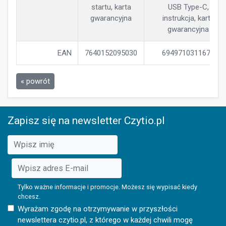
startu, karta
USB Type-C,
gwarancyjna
instrukcja, karta
gwarancyjna
EAN
7640152095030
6949710311676
« powrót
Zapisz się na newsletter Czytio.pl
Tylko ważne informacje i promocje. Możesz się wypisać kiedy
chcesz.
Wyrażam zgodę na otrzymywanie w przyszłości
newslettera czytio.pl, z którego w każdej chwili mogę