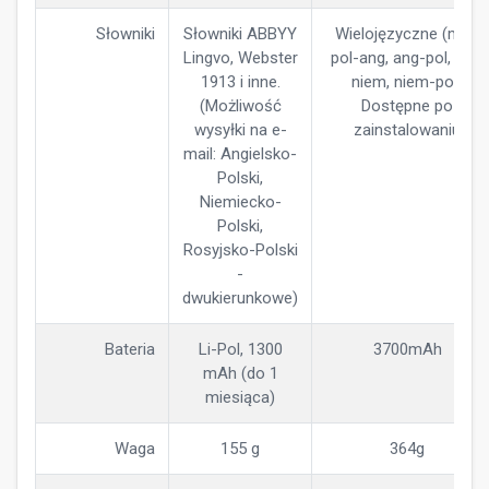
Słowniki
Słowniki ABBYY
Wielojęzyczne (m.in.
Lingvo, Webster
pol-ang, ang-pol, pol-
1913 i inne.
niem, niem-pol)
(Możliwość
Dostępne po
wysyłki na e-
zainstalowaniu
mail: Angielsko-
Polski,
Niemiecko-
Polski,
Rosyjsko-Polski
-
dwukierunkowe)
Bateria
Li-Pol, 1300
3700mAh
mAh (do 1
miesiąca)
Waga
155 g
364g