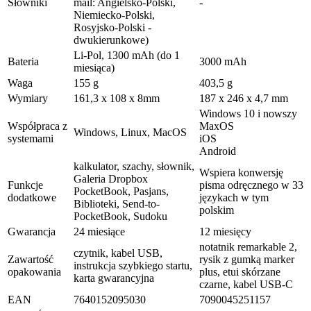
Słowniki
mail: Angielsko-Polski,
-
Niemiecko-Polski,
Rosyjsko-Polski -
dwukierunkowe)
Li-Pol, 1300 mAh (do 1
Bateria
3000 mAh
miesiąca)
Waga
155 g
403,5 g
Wymiary
161,3 x 108 x 8mm
187 x 246 x 4,7 mm
Windows 10 i nowszy
Współpraca z
MaxOS
Windows, Linux, MacOS
systemami
iOS
Android
kalkulator, szachy, słownik,
Wspiera konwersję
Galeria Dropbox
Funkcje
pisma odręcznego w 33
PocketBook, Pasjans,
dodatkowe
językach w tym
Biblioteki, Send-to-
polskim
PocketBook, Sudoku
Gwarancja
24 miesiące
12 miesięcy
notatnik remarkable 2,
czytnik, kabel USB,
Zawartość
rysik z gumką marker
instrukcja szybkiego startu,
opakowania
plus, etui skórzane
karta gwarancyjna
czarne, kabel USB-C
EAN
7640152095030
7090045251157