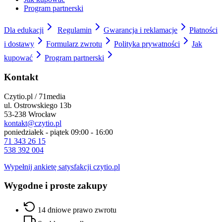
Program partnerski
Dla edukacji
Regulamin
Gwarancja i reklamacje
Płatności
i dostawy
Formularz zwrotu
Polityka prywatności
Jak
kupować
Program partnerski
Kontakt
Czytio.pl / 71media
ul. Ostrowskiego 13b
53-238 Wrocław
kontakt@czytio.pl
poniedziałek - piątek 09:00 - 16:00
71 343 26 15
538 392 004
Wypełnij ankietę satysfakcji czytio.pl
Wygodne i proste zakupy
14 dniowe prawo zwrotu