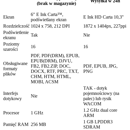
Wysyłka w 24h
(brak w magazynie)
6" E Ink Carta™,
Ekran
E Ink HD Carta 10,3''
podświetlany ekran
Rozdzielczość
1024 x 758, 212 DPI
1872 x 1404px, 227ppi
Podświetlenie
Tak
Nie
ekranu
Poziomy
16
16
szarości
PDF, PDF(DRM), EPUB,
EPUB(DRM), DJVU,
Obsługiwane
FB2, FB2.ZIP, DOC,
PDF, EPUB, JPG,
formaty
DOCX, RTF, PRC, TXT,
PNG
plików
CHM, HTM, HTML,
MOBI, ACSM
TAK - dotyk
Interfejs
pojemnościowy (na
Nie
dotykowy
palec) lub rysik
WACOM
1.2 GHz dual core
Procesor
1 GHz
ARM
1 GB LPDDR3
Pamięć RAM
256 MB
SDRAM