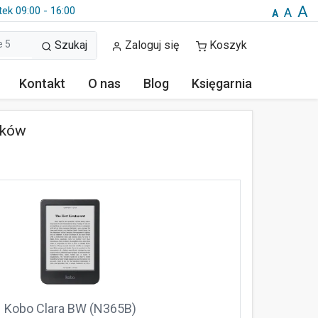
A
tek 09:00 - 16:00
A
A
Szukaj
Zaloguj się
Koszyk
Kontakt
O nas
Blog
Księgarnia
ików
Kobo Clara BW (N365B)