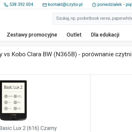
538 392 004
kontakt@czytio.pl
poniedziałek - pią
Zestawy
promocyjne
Outlet
Dla edukacji
y vs Kobo Clara BW (N365B) - porównanie czytn
asic Lux 2 (616) Czarny