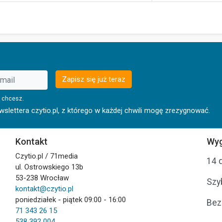
Zapisz się już teraz
 chcesz.
lettera czytio.pl, z którego w każdej chwili mogę zrezygnować.
Kontakt
Wyg
Czytio.pl / 71media
14 
ul. Ostrowskiego 13b
53-238 Wrocław
Szy
kontakt@czytio.pl
poniedziałek - piątek 09:00 - 16:00
Bez
71 343 26 15
538 392 004