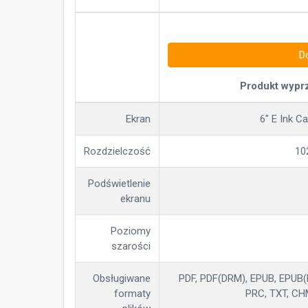
D
Produkt wypr
Ekran
6" E Ink C
Rozdzielczość
10
Podświetlenie
ekranu
Poziomy
szarości
Obsługiwane
PDF, PDF(DRM), EPUB, EPUB(D
formaty
PRC, TXT, CH