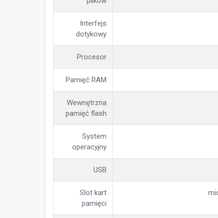
plików
Interfejs
dotykowy
Procesor
Pamięć RAM
Wewnętrzna
pamięć flash
System
operacyjny
USB
Slot kart
mi
pamięci