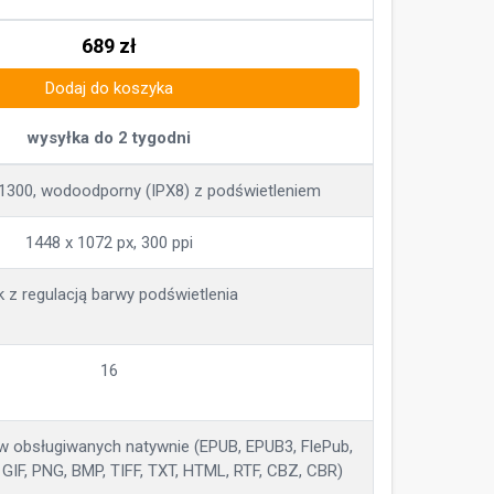
689
zł
Dodaj do koszyka
wysyłka do 2 tygodni
a 1300, wodoodporny (IPX8) z podświetleniem
1448 x 1072 px, 300 ppi
k z regulacją barwy podświetlenia
16
w obsługiwanych natywnie (EPUB, EPUB3, FlePub,
 GIF, PNG, BMP, TIFF, TXT, HTML, RTF, CBZ, CBR)