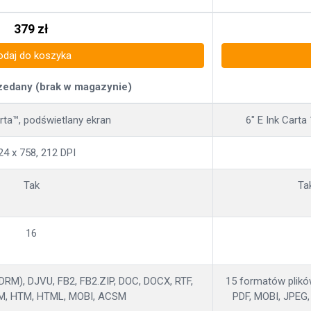
379
zł
odaj do koszyka
zedany (brak w magazynie)
arta™, podświetlany ekran
6" E Ink Cart
24 x 758, 212 DPI
Tak
Ta
16
RM), DJVU, FB2, FB2.ZIP, DOC, DOCX, RTF,
15 formatów plikó
M, HTM, HTML, MOBI, ACSM
PDF, MOBI, JPEG,