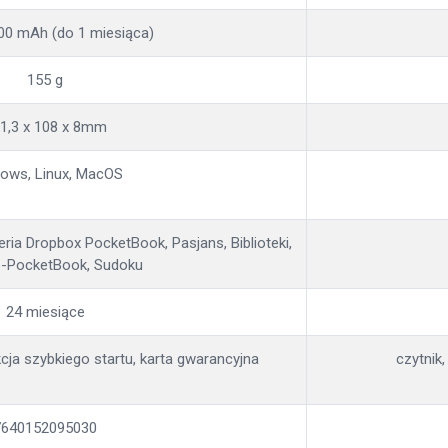
300 mAh (do 1 miesiąca)
155 g
1,3 x 108 x 8mm
ows, Linux, MacOS
leria Dropbox PocketBook, Pasjans, Biblioteki,
-PocketBook, Sudoku
24 miesiące
kcja szybkiego startu, karta gwarancyjna
czytnik,
7640152095030