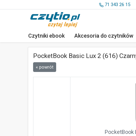
71 343 26 15
Czytniki ebook
Akcesoria
do czytników
PocketBook Basic Lux 2 (616) Czarn
« powrót
PocketBook B