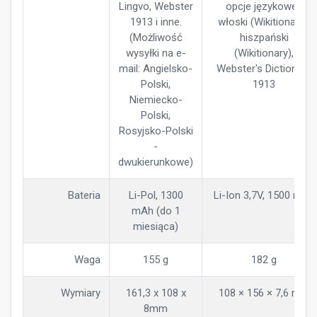
Lingvo, Webster
opcje językowe),
1913 i inne.
włoski (Wikitionary),
(Możliwość
hiszpański
wysyłki na e-
(Wikitionary),
mail: Angielsko-
Webster's Dictionary
Polski,
1913
Niemiecko-
Polski,
Rosyjsko-Polski
-
dwukierunkowe)
Bateria
Li-Pol, 1300
Li-Ion 3,7V, 1500 mAh
mAh (do 1
miesiąca)
Waga
155 g
182 g
Wymiary
161,3 x 108 x
108 × 156 × 7,6 mm
8mm