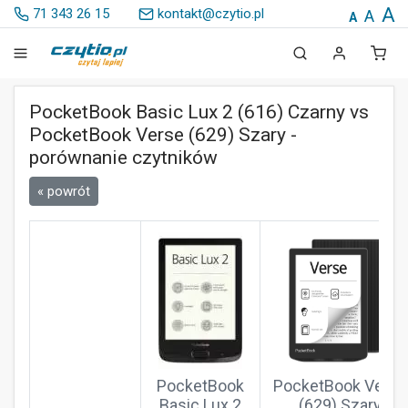
A
71 343 26 15
kontakt@czytio.pl
A
A
PocketBook Basic Lux 2 (616) Czarny vs
PocketBook Verse (629) Szary -
porównanie czytników
« powrót
PocketBook
PocketBook Verse
Basic Lux 2
(629) Szary