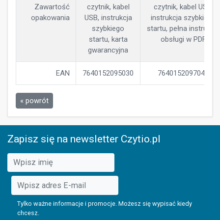
Zawartość
czytnik, kabel
czytnik, kabel USB,
opakowania
USB, instrukcja
instrukcja szybkiego
szybkiego
startu, pełna instrukcja
startu, karta
obsługi w PDF
gwarancyjna
EAN
7640152095030
7640152097041
« powrót
Zapisz się na newsletter Czytio.pl
Tylko ważne informacje i promocje. Możesz się wypisać kiedy
chcesz.