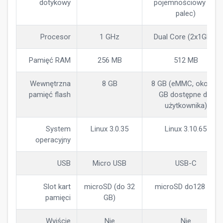
dotykowy
pojemnościowy (na
palec)
Procesor
1 GHz
Dual Core (2x1GHz)
Pamięć RAM
256 MB
512 MB
Wewnętrzna
8 GB
8 GB (eMMC, około 7
pamięć flash
GB dostępne dla
użytkownika)
System
Linux 3.0.35
Linux 3.10.65
operacyjny
USB
Micro USB
USB-C
Slot kart
microSD (do 32
microSD do128 GB
pamięci
GB)
Wyjście
Nie
Nie