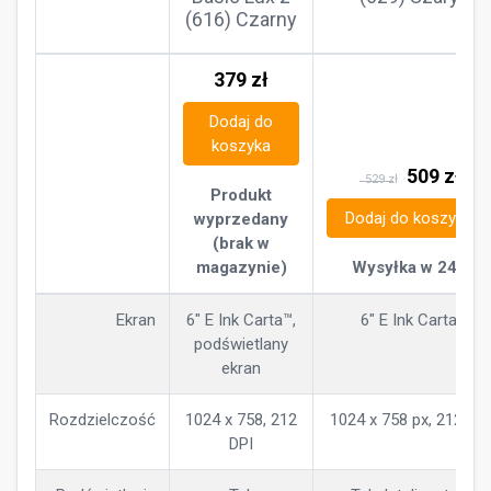
(616) Czarny
379
zł
Dodaj do
koszyka
509
zł
529 zł
Produkt
Dodaj do koszyka
wyprzedany
(brak w
magazynie)
Wysyłka w 24h
Ekran
6" E Ink Carta™,
6" E Ink Carta
podświetlany
ekran
Rozdzielczość
1024 x 758, 212
1024 x 758 px, 212 ppi
DPI