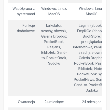
Współpraca z
Windows, Linux,
Windows, Linux,
systemami
MacOS
MacOS
Funkcje
kalkulator,
Legimi (ebooki),
dodatkowe
szachy, słownik,
EmpikGo (ebooki),
Galeria Dropbox
BookStore,
PocketBook,
przeglądarka
Pasjans,
internetowa, kalkulator,
Biblioteki, Send-
szachy, słownik,
to-PocketBook,
Galeria Dropbox
Sudoku
PocketBook, Pasjans,
Biblioteki, Notes,
PocketBook Sync,
PocketNews, Scribble,
Send-to-PocketBook,
Sudoku
Gwarancja
24 miesiące
24 miesiące