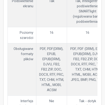
Podświetlenie
Tak
Tak, Inteligentne
ekranu
podświetlenie
SMARTlight
(regulowana barwa
podświetlenia)
Poziomy
16
16
szarości
Obsługiwane
PDF, PDF(DRM),
PDF, PDF (DRM), EPUB,
formaty
EPUB,
EPUB(DRM), DJVU,
plików
EPUB(DRM),
FB2, FB2.ZIP, DOC,
DJVU, FB2,
DOCX, RTF, PRC, TCR,
FB2.ZIP, DOC,
TXT, CHM, HTM,
DOCX, RTF, PRC,
HTML, MOBI, ACSM,
TXT, CHM, HTM,
JPEG, BMP, PNG, TIFF
HTML, MOBI,
ACSM
Interfejs
Nie
Tak - dotyk