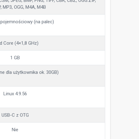
SM, JPEG, BMP, PNG, TIFF, CBR, CBZ, OGG.ZIP,
P, MP3, OGG, M4A, M4B
 pojemnościowy (na palec)
d Core (4×1,8 GHz)
1 GB
e dla użytkownika ok. 30GB)
Linux 4.9.56
USB-C z OTG
Nie