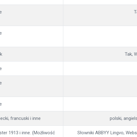
e
T
e
k
Tak, 
e
e
e
iecki, francuski i inne
polski, angiel
ter 1913 i inne. (Możliwość
Słowniki ABBYY Lingvo, Webste