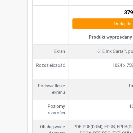
379
Dodaj do
Produkt wyprzedany 
Ekran
6" E Ink Carta™, p
Rozdzielczość
1024 x 758
Podświetlenie
Ta
ekranu
Poziomy
1
szarości
Obsługiwane
PDF, PDF(DRM), EPUB, EPUB(DR