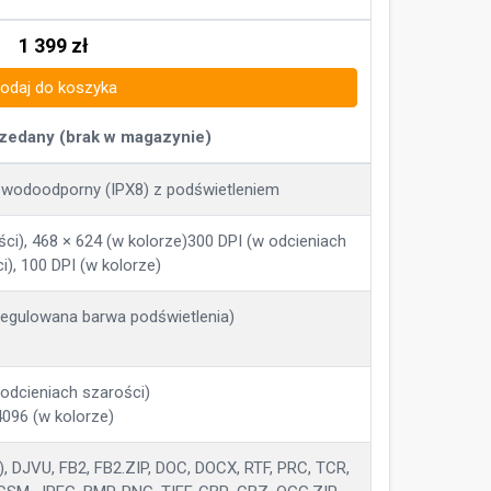
1 399
zł
odaj do koszyka
zedany (brak w magazynie)
s, wodoodporny (IPX8) z podświetleniem
ci), 468 × 624 (w kolorze)300 DPI (w odcieniach
i), 100 DPI (w kolorze)
(regulowana barwa podświetlenia)
 odcieniach szarości)
4096 (w kolorze)
, DJVU, FB2, FB2.ZIP, DOC, DOCX, RTF, PRC, TCR,