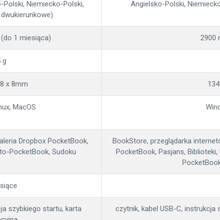
o-Polski, Niemiecko-Polski,
Angielsko-Polski, Niemieck
- dwukierunkowe)
 (do 1 miesiąca)
2900 
 g
08 x 8mm
134
nux, MacOS
Win
 Galeria Dropbox PocketBook,
BookStore, przeglądarka interneto
d-to-PocketBook, Sudoku
PocketBook, Pasjans, Biblioteki
PocketBook
siące
cja szybkiego startu, karta
czytnik, kabel USB-C, instrukcja 
cyjna