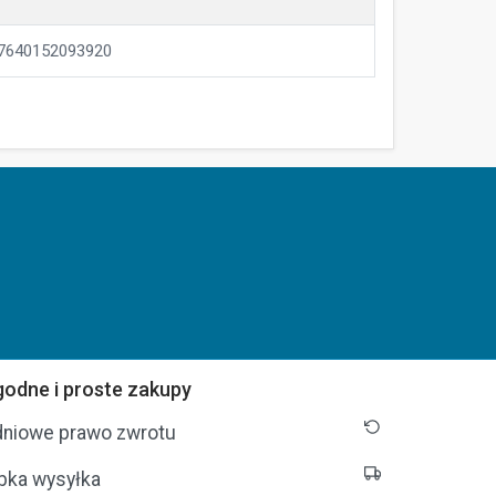
7640152093920
odne i proste zakupy
dniowe prawo zwrotu
bka wysyłka