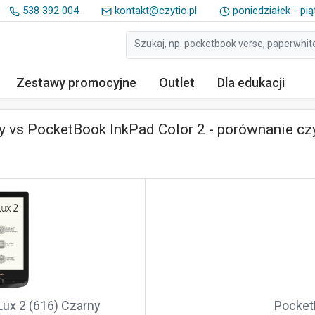
538 392 004
kontakt@czytio.pl
poniedziałek - pią
Zestawy
promocyjne
Outlet
Dla edukacji
y vs PocketBook InkPad Color 2 - porównanie cz
ux 2 (616) Czarny
Pocket