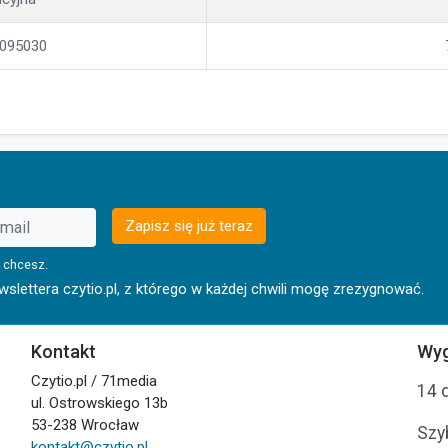
095030
Zapisz się już teraz
 chcesz.
lettera czytio.pl, z którego w każdej chwili mogę zrezygnować.
Kontakt
Wyg
Czytio.pl / 71media
14 
ul. Ostrowskiego 13b
53-238 Wrocław
Szy
kontakt@czytio.pl