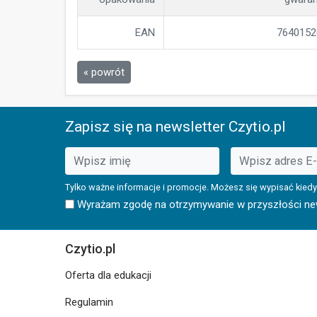
EAN
7640152
« powrót
Zapisz się na newsletter Czytio.pl
Tylko ważne informacje i promocje. Możesz się wypisać kiedy
Wyrażam zgodę na otrzymywanie w przyszłości news
Czytio.pl
Oferta dla edukacji
Regulamin