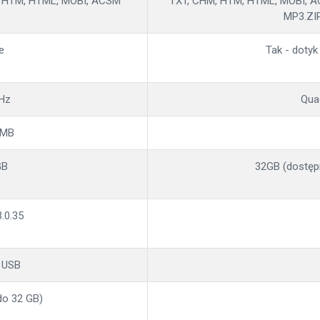
, HTM, HTML, MOBI, ACSM
TXT, CHM, HTM, HTML, MOBI, AC
MP3.ZI
e
Tak - dotyk
Hz
Qua
 MB
GB
32GB (dostępn
3.0.35
 USB
do 32 GB)