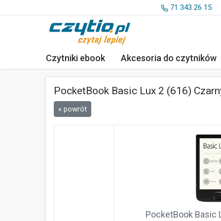
71 343 26 15
Czytniki ebook
Akcesoria
do czytników
PocketBook Basic Lux 2 (616) Czarn
« powrót
PocketBook Basic L