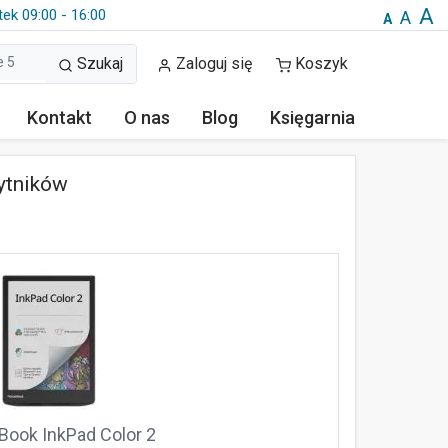
A
tek 09:00 - 16:00
A
A
Szukaj
Zaloguj się
Koszyk
Kontakt
O nas
Blog
Księgarnia
ytników
Book InkPad Color 2