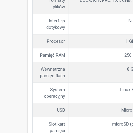
formaty
DOCX, RTF, PRC, TXT, CHM
plików
Interfejs
Ni
dotykowy
Procesor
1 G
Pamięć RAM
256
Wewnętrzna
8 
pamięć flash
System
Linux 
operacyjny
USB
Micro
Slot kart
microSD (
pamięci