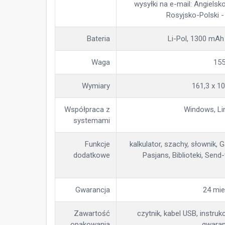
wysyłki na e-mail: Angielsk
Rosyjsko-Polski 
Bateria
Li-Pol, 1300 mAh
Waga
155
Wymiary
161,3 x 1
Współpraca z
Windows, Li
systemami
Funkcje
kalkulator, szachy, słownik,
dodatkowe
Pasjans, Biblioteki, Sen
Gwarancja
24 mie
Zawartość
czytnik, kabel USB, instruk
opakowania
gwaran