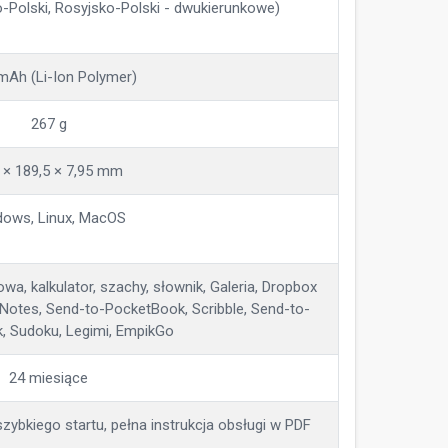
o-Polski, Rosyjsko-Polski - dwukierunkowe)
mAh (Li-Ion Polymer)
267 g
 × 189,5 × 7,95 mm
dows, Linux, MacOS
wa, kalkulator, szachy, słownik, Galeria, Dropbox
, Notes, Send-to-PocketBook, Scribble, Send-to-
, Sudoku, Legimi, EmpikGo
24 miesiące
szybkiego startu, pełna instrukcja obsługi w PDF