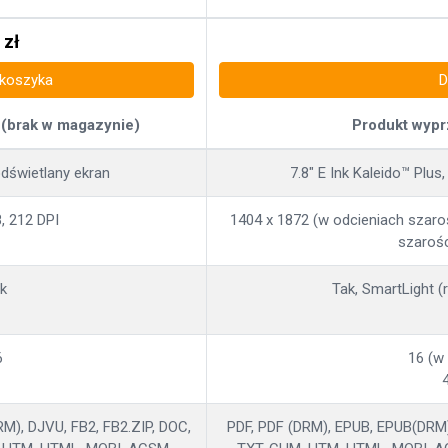
zł
 koszyka
D
(brak w magazynie)
Produkt wypr
odświetlany ekran
7.8" E Ink Kaleido™ Plu
, 212 DPI
1404 x 1872 (w odcieniach szaroś
szarośc
k
Tak, SmartLight 
6
16 (w
M), DJVU, FB2, FB2.ZIP, DOC,
PDF, PDF (DRM), EPUB, EPUB(DRM)