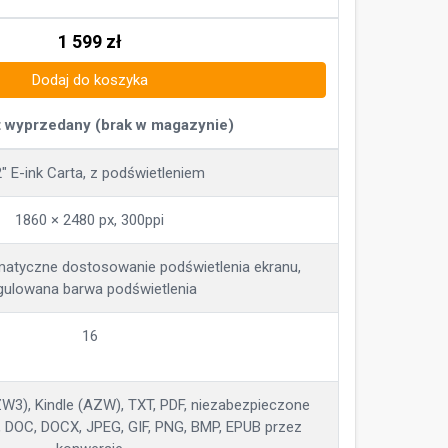
1 599
zł
Dodaj do koszyka
 wyprzedany (brak w magazynie)
2" E-ink Carta, z podświetleniem
1860 × 2480 px, 300ppi
omatyczne dostosowanie podświetlenia ekranu,
gulowana barwa podświetlenia
16
ZW3), Kindle (AZW), TXT, PDF, niezabezpieczone
 DOC, DOCX, JPEG, GIF, PNG, BMP, EPUB przez