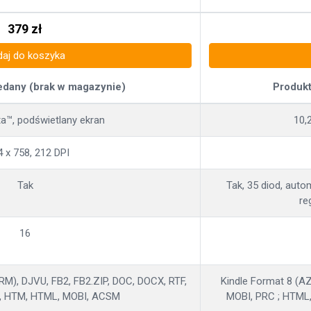
379
zł
aj do koszyka
edany (brak w magazynie)
Produkt
ta™, podświetlany ekran
10,
 x 758, 212 DPI
Tak
Tak, 35 diod, aut
re
16
M), DJVU, FB2, FB2.ZIP, DOC, DOCX, RTF,
Kindle Format 8 (A
, HTM, HTML, MOBI, ACSM
MOBI, PRC ; HTML,