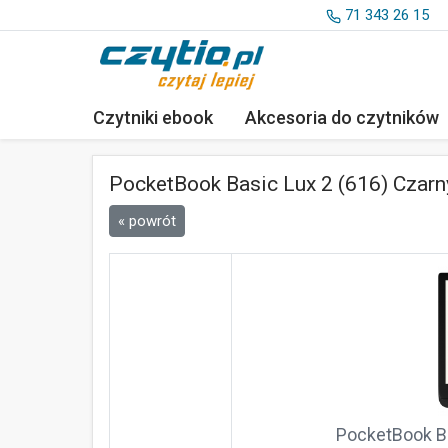
71 343 26 15
Czytniki ebook
Akcesoria
do czytników
PocketBook Basic Lux 2 (616) Czarn
« powrót
PocketBook Ba