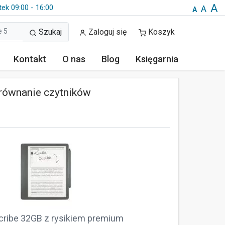
A
tek 09:00 - 16:00
A
A
Szukaj
Zaloguj się
Koszyk
Kontakt
O nas
Blog
Księgarnia
orównanie czytników
Scribe 32GB z rysikiem premium