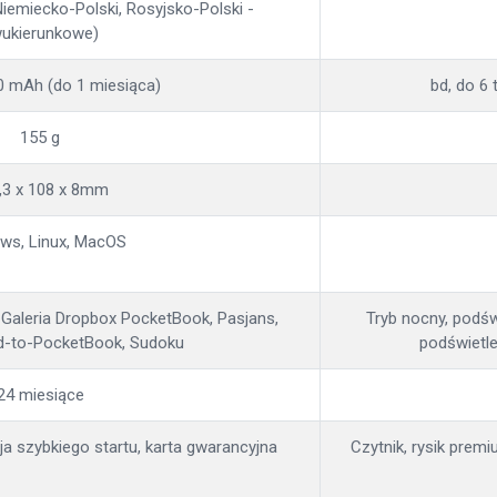
 Niemiecko-Polski, Rosyjsko-Polski -
ukierunkowe)
00 mAh (do 1 miesiąca)
bd, do 6 
155 g
,3 x 108 x 8mm
ws, Linux, MacOS
, Galeria Dropbox PocketBook, Pasjans,
Tryb nocny, podś
end-to-PocketBook, Sudoku
podświetle
24 miesiące
cja szybkiego startu, karta gwarancyjna
Czytnik, rysik prem