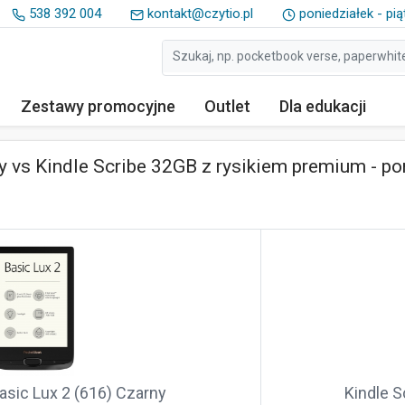
538 392 004
kontakt@czytio.pl
poniedziałek - pią
Zestawy
promocyjne
Outlet
Dla edukacji
y vs Kindle Scribe 32GB z rysikiem premium - p
sic Lux 2 (616) Czarny
Kindle 