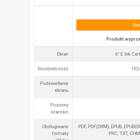
Dod
Produkt wyprz
Ekran
6" E Ink Car
Rozdzielczość
1024
Podświetlenie
ekranu
Poziomy
szarości
Obsługiwane
PDF, PDF(DRM), EPUB, EPUB(DR
formaty
PRC, TXT, CHM