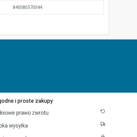
840080570044
odne i proste zakupy
dniowe prawo zwrotu
bka wysyłka