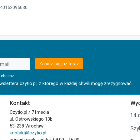
40152095030
Zapisz się już teraz
 chcesz.
lettera czytio.pl, z którego w każdej chwili mogę zrezygnować.
Kontakt
Wyg
Czytio.pl / 71media
14 
ul. Ostrowskiego 13b
53-238 Wrocław
Szy
kontakt@czytio.pl
poniedziałek - piątek 09:00 - 16:00