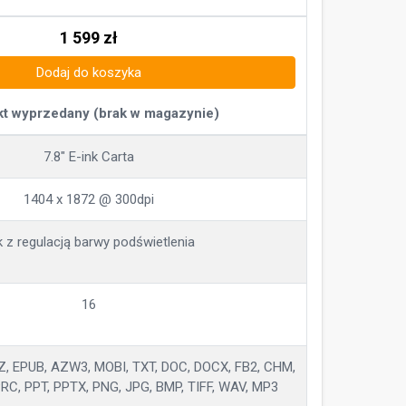
1 599
zł
Dodaj do koszyka
t wyprzedany (brak w magazynie)
7.8" E-ink Carta
1404 x 1872 @ 300dpi
k z regulacją barwy podświetlenia
16
Z, EPUB, AZW3, MOBI, TXT, DOC, DOCX, FB2, CHM,
PRC, PPT, PPTX, PNG, JPG, BMP, TIFF, WAV, MP3