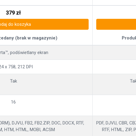
379
zł
odaj do koszyka
zedany (brak w magazynie)
Produk
arta™, podświetlany ekran
24 x 758, 212 DPI
Tak
Ta
16
RM), DJVU, FB2, FB2.ZIP, DOC, DOCX, RTF,
PDF, DJVU, CBR, CB
M, HTM, HTML, MOBI, ACSM
RTF, HTML, ZIP, 