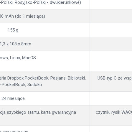
-Polski, Rosyjsko-Polski - dwukierunkowe)
300 mAh (do 1 miesiąca)
155 g
1,3 x 108 x 8mm
ows, Linux, MacOS
leria Dropbox PocketBook, Pasjans, Biblioteki,
USB typ C ze wsp
-PocketBook, Sudoku
24 miesiące
kcja szybkiego startu, karta gwarancyjna
czytnik, rysik WAC