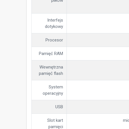
plików
Interfejs
dotykowy
Procesor
Pamięć RAM
Wewnętrzna
pamięć flash
System
operacyjny
USB
Slot kart
mi
pamięci