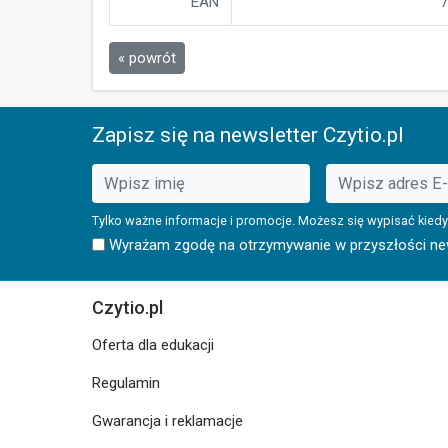
EAN
7
« powrót
Zapisz się na newsletter Czytio.pl
Tylko ważne informacje i promocje. Możesz się wypisać kiedy
Wyrażam zgodę na otrzymywanie w przyszłości news
Czytio.pl
Oferta dla edukacji
Regulamin
Gwarancja i reklamacje