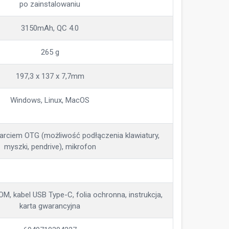
po zainstalowaniu
3150mAh, QC 4.0
265 g
197,3 x 137 x 7,7mm
Windows, Linux, MacOS
arciem OTG (możliwość podłączenia klawiatury,
myszki, pendrive), mikrofon
OM, kabel USB Type-C, folia ochronna, instrukcja,
karta gwarancyjna