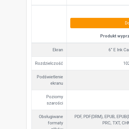
D
Produkt wypr
Ekran
6" E Ink C
Rozdzielczość
10
Podświetlenie
ekranu
Poziomy
szarości
Obsługiwane
PDF, PDF(DRM), EPUB, EPUB(D
formaty
PRC, TXT, CH