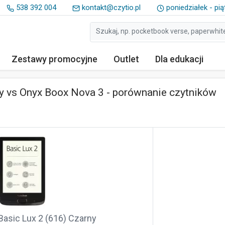
538 392 004
kontakt@czytio.pl
poniedziałek - pią
Zestawy
promocyjne
Outlet
Dla edukacji
y vs Onyx Boox Nova 3 - porównanie czytników
asic Lux 2 (616) Czarny