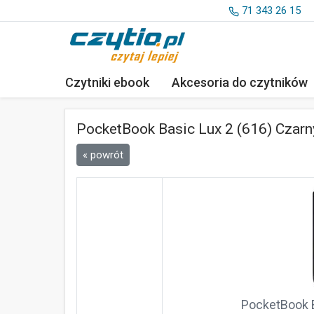
71 343 26 15
Czytniki ebook
Akcesoria
do czytników
PocketBook Basic Lux 2 (616) Czarn
« powrót
PocketBook B