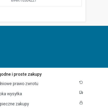
6949710304227
odne i proste zakupy
dniowe prawo zwrotu
bka wysyłka
pieczne zakupy