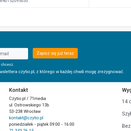
640152095030
Zapisz się już teraz
 chcesz.
lettera czytio.pl, z którego w każdej chwili mogę zrezygnować.
Kontakt
Wyg
Czytio.pl / 71media
14 
ul. Ostrowskiego 13b
53-238 Wrocław
Szy
kontakt@czytio.pl
poniedziałek - piątek 09:00 - 16:00
Bez
71 343 26 15